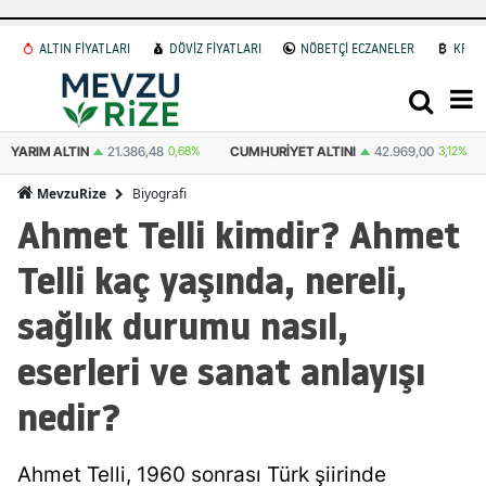
ALTIN FİYATLARI
DÖVİZ FİYATLARI
NÖBETÇİ ECZANELER
KRİP
YARIM ALTIN
21.386,48
0,68%
CUMHURIYET ALTINI
42.969,00
3,12%
Biyografi
MevzuRize
Ahmet Telli kimdir? Ahmet
Telli kaç yaşında, nereli,
sağlık durumu nasıl,
eserleri ve sanat anlayışı
nedir?
Ahmet Telli, 1960 sonrası Türk şiirinde