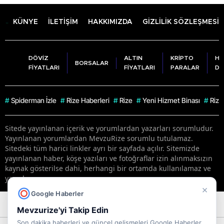
KÜNYE
İLETİŞİM
HAKKIMIZDA
GİZLİLİK SÖZLEŞMESİ
DÖVİZ
ALTIN
KRİPTO
HA
BORSALAR
FİYATLARI
FİYATLARI
PARALAR
DU
#
Spiderman İzle
#
Rize Haberleri
#
Rize
#
Yeni Hizmet Binası
#
Rize
Sitede yayınlanan içerik ve yorumlardan yazarları sorumludur.
Yayınlanan yorumlardan MevzuRize sorumlu tutulamaz.
Sitedeki tüm harici linkler ayrı bir sayfada açılır. Sitemizde
yayınlanan haber, köşe yazıları ve fotoğraflar izin alınmaksızın
kaynak gösterilse dahi, herhangi bir ortamda kullanılamaz ve
yayınlanamaz
×
Google Haberler
RSS
Copyright © 2026 . Her hakkı saklıdır.
Mevzurize'yi Takip Edin
Son dakika haberleri ve güncel gelişmeleri Google Haberler