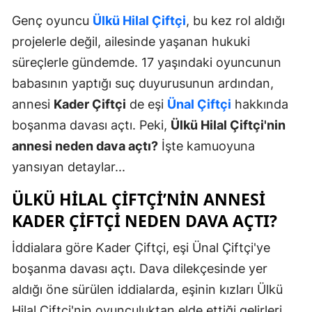
Genç oyuncu
Ülkü Hilal Çiftçi
, bu kez rol aldığı
projelerle değil, ailesinde yaşanan hukuki
süreçlerle gündemde. 17 yaşındaki oyuncunun
babasının yaptığı suç duyurusunun ardından,
annesi
Kader Çiftçi
de eşi
Ünal Çiftçi
hakkında
boşanma davası açtı. Peki,
Ülkü Hilal Çiftçi'nin
annesi neden dava açtı?
İşte kamuoyuna
yansıyan detaylar...
ÜLKÜ HILAL ÇIFTÇI’NIN ANNESI
KADER ÇIFTÇI NEDEN DAVA AÇTI?
İddialara göre Kader Çiftçi, eşi Ünal Çiftçi'ye
boşanma davası açtı. Dava dilekçesinde yer
aldığı öne sürülen iddialarda, eşinin kızları Ülkü
Hilal Çiftçi'nin oyunculuktan elde ettiği gelirleri