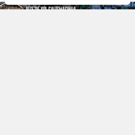
YAYINLAMA: 07 Ağustos 2026 - 22.49
YAZAR: Doğancan İlek
Okunma Süresi: 1 
Rize Valiliği tarafından yapılan açıklamaya göre;
Kale yolu girişinde sürdürülen altyapı ve yol
çalışmaları esnasında tespit edilen yaklaşık 2