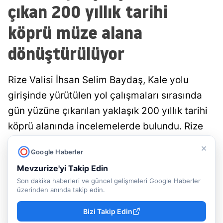
çıkan 200 yıllık tarihi
köprü müze alana
dönüştürülüyor
Rize Valisi İhsan Selim Baydaş, Kale yolu
girişinde yürütülen yol çalışmaları sırasında
gün yüzüne çıkarılan yaklaşık 200 yıllık tarihi
köprü alanında incelemelerde bulundu. Rize
Belediyesi tarafından koruma altına alınan
×
Google Haberler
tarihi yapı, üzeri camla kaplanarak ziyarete
Mevzurize'yi Takip Edin
açılacak....
Son dakika haberleri ve güncel gelişmeleri Google Haberler
üzerinden anında takip edin.
Doğancan İlek
Rize
Yayınlanma
07 Ağustos 2026 - 22:49
Muhabir
Haberleri
Bizi Takip Edin