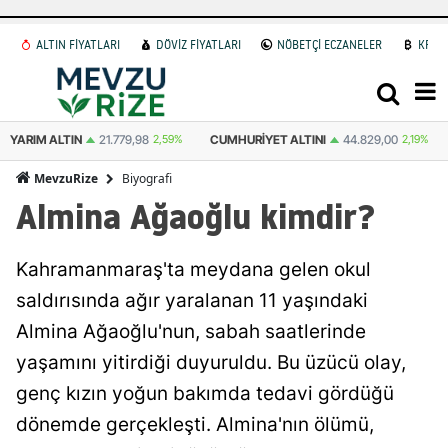
ALTIN FİYATLARI
DÖVİZ FİYATLARI
NÖBETÇİ ECZANELER
KRİP
YARIM ALTIN
21.779,98
2,59%
CUMHURIYET ALTINI
44.829,00
2,19%
Biyografi
MevzuRize
Almina Ağaoğlu kimdir?
Kahramanmaraş'ta meydana gelen okul
saldırısında ağır yaralanan 11 yaşındaki
Almina Ağaoğlu'nun, sabah saatlerinde
yaşamını yitirdiği duyuruldu. Bu üzücü olay,
genç kızın yoğun bakımda tedavi gördüğü
dönemde gerçekleşti. Almina'nın ölümü,