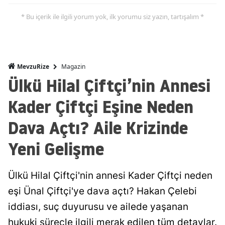
* Bu içerik ile ilgili yorum yok, ilk yorumu siz yazın, tartışalım *
Magazin
MevzuRize
Ülkü Hilal Çiftçi’nin Annesi
Kader Çiftçi Eşine Neden
Dava Açtı? Aile Krizinde
Yeni Gelişme
Ülkü Hilal Çiftçi'nin annesi Kader Çiftçi neden
eşi Ünal Çiftçi'ye dava açtı? Hakan Çelebi
iddiası, suç duyurusu ve ailede yaşanan
hukuki süreçle ilgili merak edilen tüm detaylar.