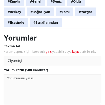
#Kimdir
#Genel
#Deniz
#Öldü
#Berkay
#Boğazlıyan
#Çarşı
#Yozgat
#İlçesinde
#Esnaflarından
Yorumlar
Takma Ad
Yorum yapmak için, isterseniz
giriş
yapabilir veya
kayıt
olabilirsiniz.
Yorum Yazın (500 Karakter)