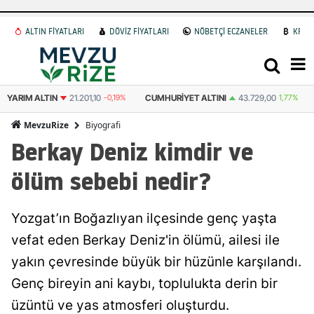
ALTIN FİYATLARI
DÖVİZ FİYATLARI
NÖBETÇİ ECZANELER
KRİP
CUMHURIYET ALTINI
43.729,00
1,77%
ATA ALTIN
43.374,00
0,58%
Biyografi
MevzuRize
Berkay Deniz kimdir ve
ölüm sebebi nedir?
Yozgat’ın Boğazlıyan ilçesinde genç yaşta
vefat eden Berkay Deniz'in ölümü, ailesi ile
yakın çevresinde büyük bir hüzünle karşılandı.
Genç bireyin ani kaybı, toplulukta derin bir
üzüntü ve yas atmosferi oluşturdu.