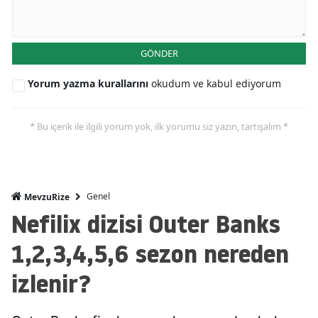
GÖNDER
Yorum yazma kurallarını
okudum ve kabul ediyorum
* Bu içerik ile ilgili yorum yok, ilk yorumu siz yazın, tartışalım *
Genel
MevzuRize
Nefilix dizisi Outer Banks
1,2,3,4,5,6 sezon nereden
izlenir?