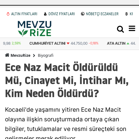
ALTIN FİYATLARI
DÖVİZ FİYATLARI
NÖBETÇİ ECZANELER
KRİP
I
44.750,00
-0,18%
ATA ALTIN
44.507,00
2,54%
DOLAR
47,7436
0.1
Biyografi
MevzuRize
Ece Naz Macit Öldürüldü
Mü, Cinayet Mi, İntihar Mı,
Kim Neden Öldürdü?
Kocaeli'de yaşamını yitiren Ece Naz Macit
olayına ilişkin soruşturmada ortaya çıkan
bilgiler, tutuklamalar ve resmi süreçteki son
gelişmeler merak ediliyor.