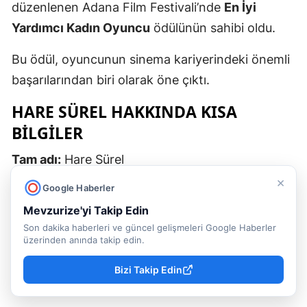
düzenlenen Adana Film Festivali’nde
En İyi
Yardımcı Kadın Oyuncu
ödülünün sahibi oldu.
Bu ödül, oyuncunun sinema kariyerindeki önemli
başarılarından biri olarak öne çıktı.
HARE SÜREL HAKKINDA KISA
BILGILER
Tam adı:
Hare Sürel
×
Google Haberler
Doğum tarihi:
5 Mart 1983
Mevzurize'yi Takip Edin
Doğum yeri:
Göztepe, İstanbul
Son dakika haberleri ve güncel gelişmeleri Google Haberler
üzerinden anında takip edin.
Yaşı:
43 (2026 itibarıyla)
Bizi Takip Edin
Memleketi:
Ailesi Samsun Bafralı