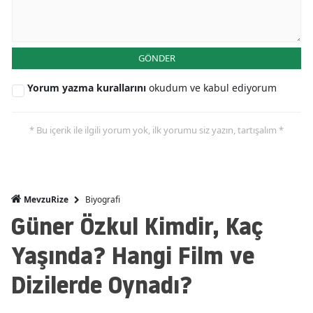
GÖNDER
Yorum yazma kurallarını
okudum ve kabul ediyorum
* Bu içerik ile ilgili yorum yok, ilk yorumu siz yazın, tartışalım *
Biyografi
MevzuRize
Güner Özkul Kimdir, Kaç
Yaşında? Hangi Film ve
Dizilerde Oynadı?