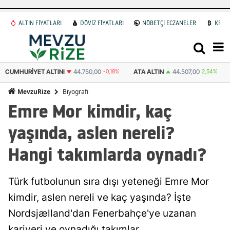
ALTIN FİYATLARI
DÖVİZ FİYATLARI
NÖBETÇİ ECZANELER
KRİP
ATA ALTIN
44.507,00
2,54%
DOLAR
47,7436
0.18%
EURO
55,2510
Biyografi
MevzuRize
Emre Mor kimdir, kaç
yaşında, aslen nereli?
Hangi takımlarda oynadı?
Türk futbolunun sıra dışı yeteneği Emre Mor
kimdir, aslen nereli ve kaç yaşında? İşte
Nordsjælland'dan Fenerbahçe'ye uzanan
kariyeri ve oynadığı takımlar.