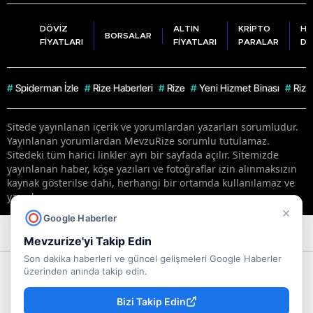
DÖVİZ
ALTIN
KRİPTO
HA
BORSALAR
FİYATLARI
FİYATLARI
PARALAR
DU
#
Spiderman İzle
#
Rize Haberleri
#
Rize
#
Yeni Hizmet Binası
#
Rize
Sitede yayınlanan içerik ve yorumlardan yazarları sorumludur.
Yayınlanan yorumlardan MevzuRize sorumlu tutulamaz.
Sitedeki tüm harici linkler ayrı bir sayfada açılır. Sitemizde
yayınlanan haber, köşe yazıları ve fotoğraflar izin alınmaksızın
kaynak gösterilse dahi, herhangi bir ortamda kullanılamaz ve
yayınlanamaz
×
Google Haberler
RSS
Copyright © 2026 . Her hakkı saklıdır.
Mevzurize'yi Takip Edin
Son dakika haberleri ve güncel gelişmeleri Google Haberler
üzerinden anında takip edin.
Bizi Takip Edin