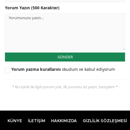
Yorum Yazın (500 Karakter)
GÖNDER
Yorum yazma kurallarını
okudum ve kabul ediyorum
* Bu içerik ile ilgili yorum yok, ilk yorumu siz yazın, tartışalım *
KÜNYE
İLETİŞİM
HAKKIMIZDA
GİZLİLİK SÖZLEŞMESİ