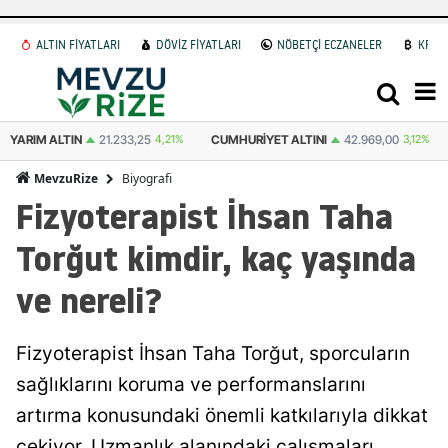
ALTIN FİYATLARI
DÖVİZ FİYATLARI
NÖBETÇİ ECZANELER
KRİP
YARIM ALTIN
21.233,25
4,21%
CUMHURIYET ALTINI
42.969,00
3,12%
Biyografi
MevzuRize
Fizyoterapist İhsan Taha
Torğut kimdir, kaç yaşında
ve nereli?
Fizyoterapist İhsan Taha Torğut, sporcuların
sağlıklarını koruma ve performanslarını
artırma konusundaki önemli katkılarıyla dikkat
çekiyor. Uzmanlık alanındaki çalışmaları,