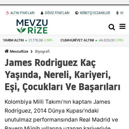
ALTIN FİYATLARI
DÖVİZ FİYATLARI
NÖBETÇİ ECZANELER
KRİP
CUMHURIYET ALTINI
44.829,00
2,19%
ATA ALTIN
44.531,00
2,59%
Biyografi
MevzuRize
James Rodriguez Kaç
Yaşında, Nereli, Kariyeri,
Eşi, Çocukları Ve Başarıları
Kolombiya Milli Takımı’nın kaptanı James
Rodríguez, 2014 Dünya Kupası’ndaki
unutulmaz performansından Real Madrid ve
Bayern Münih yıllarına uzanan kariyeriyle