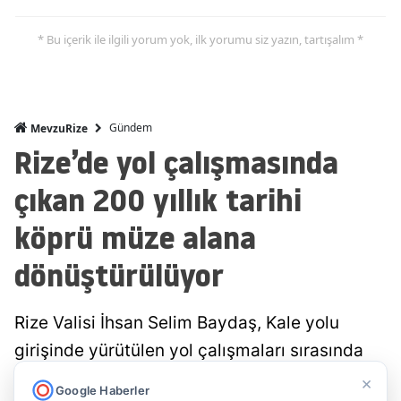
* Bu içerik ile ilgili yorum yok, ilk yorumu siz yazın, tartışalım *
Gündem
MevzuRize
Rize’de yol çalışmasında
çıkan 200 yıllık tarihi
köprü müze alana
dönüştürülüyor
Rize Valisi İhsan Selim Baydaş, Kale yolu
girişinde yürütülen yol çalışmaları sırasında
gün yüzüne çıkarılan yaklaşık 200 yıllık tarihi
×
Google Haberler