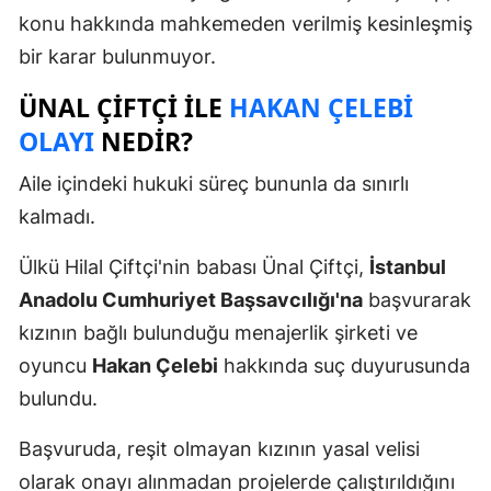
konu hakkında mahkemeden verilmiş kesinleşmiş
bir karar bulunmuyor.
ÜNAL ÇIFTÇI ILE
HAKAN ÇELEBI
OLAYI
NEDIR?
Aile içindeki hukuki süreç bununla da sınırlı
kalmadı.
Ülkü Hilal Çiftçi'nin babası Ünal Çiftçi,
İstanbul
Anadolu Cumhuriyet Başsavcılığı'na
başvurarak
kızının bağlı bulunduğu menajerlik şirketi ve
oyuncu
Hakan Çelebi
hakkında suç duyurusunda
bulundu.
Başvuruda, reşit olmayan kızının yasal velisi
olarak onayı alınmadan projelerde çalıştırıldığını