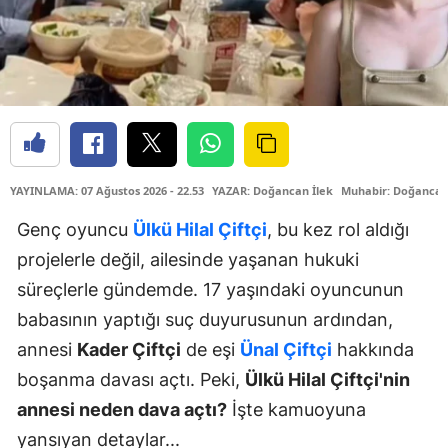
YAYINLAMA: 07 Ağustos 2026 - 22.53
YAZAR: Doğancan İlek
Muhabir: Doğancan
Genç oyuncu
Ülkü Hilal Çiftçi
, bu kez rol aldığı
projelerle değil, ailesinde yaşanan hukuki
süreçlerle gündemde. 17 yaşındaki oyuncunun
babasının yaptığı suç duyurusunun ardından,
annesi
Kader Çiftçi
de eşi
Ünal Çiftçi
hakkında
boşanma davası açtı. Peki,
Ülkü Hilal Çiftçi'nin
annesi neden dava açtı?
İşte kamuoyuna
yansıyan detaylar...