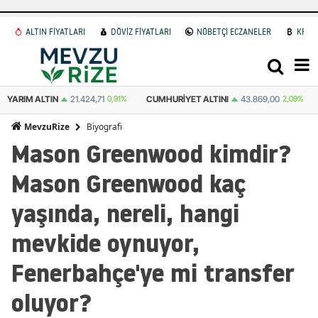
ALTIN FİYATLARI
DÖVİZ FİYATLARI
NÖBETÇİ ECZANELER
KRİP
71
0,91%
CUMHURIYET ALTINI
43.869,00
2,09%
ATA ALTIN
43.822,00
Biyografi
MevzuRize
Mason Greenwood kimdir?
Mason Greenwood kaç
yaşında, nereli, hangi
mevkide oynuyor,
Fenerbahçe'ye mi transfer
oluyor?