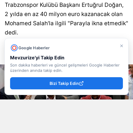
Trabzonspor Kulübü Başkanı Ertuğrul Doğan,
2 yılda en az 40 milyon euro kazanacak olan
Mohamed Salah'la ilgili "Parayla ikna etmedik"
dedi.
×
Doğancan İlek
Yayınlanma
Google Haberler
07 Ağustos 2026 - 07:52
Muhabir
Mevzurize'yi Takip Edin
Son dakika haberleri ve güncel gelişmeleri Google Haberler
üzerinden anında takip edin.
Bizi Takip Edin