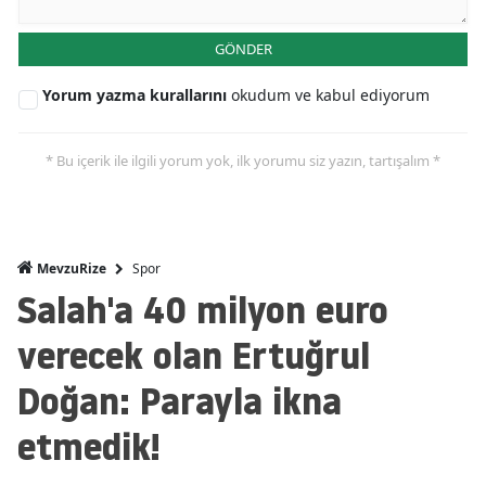
GÖNDER
Yorum yazma kurallarını
okudum ve kabul ediyorum
* Bu içerik ile ilgili yorum yok, ilk yorumu siz yazın, tartışalım *
Spor
MevzuRize
Salah'a 40 milyon euro
verecek olan Ertuğrul
Doğan: Parayla ikna
etmedik!