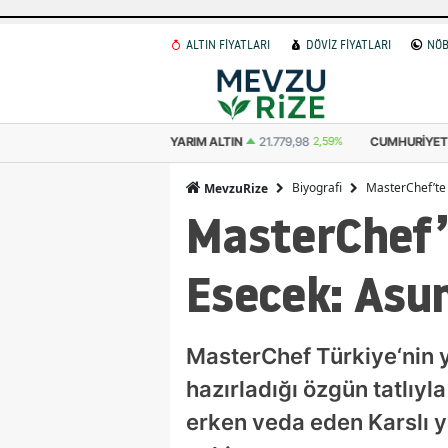
ALTIN FİYATLARI
DÖVİZ FİYATLARI
NÖB
 ALTIN
10.889,99
2,59%
YARIM ALTIN
21.779,98
2,59%
CUMHURIYET 
Biyografi
MasterChef’te 
MevzuRize
MasterChef’t
Esecek: Asu
MasterChef Türkiye‘nin
hazırladığı özgün tatlıyl
erken veda eden Karslı 