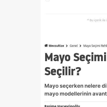
* Bu içerik ile
Genel
Mayo Seçimi Rehbe
MevzuRize
Mayo Seçimi
Seçilir?
Mayo seçerken nelere di
mayo modellerinin avanta
Rasime Hacıeyüpoğlu