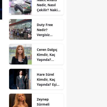
Halı Modelleri
Nedir, Nasıl
Çekilir? Nakit
Avans Faizi ve
Taksitli Nakit
Duty Free
Avans 2026
Nedir?
Vergisiz
Alışveriş Nasıl
Yapılır? 2026
Ceren Dalgıç
Duty Free
Kimdir, Kaç
Limitleri
Yaşında?
Nereli,
Sevgilisi Kim
Hare Sürel
ve Hangi
Kimdir, Kaç
Kanalda?
Yaşında? Eşi
Oğuz Erdin
Kim, Hangi
Zeynep
Dizilerde
Sürmeli
Oynadı?