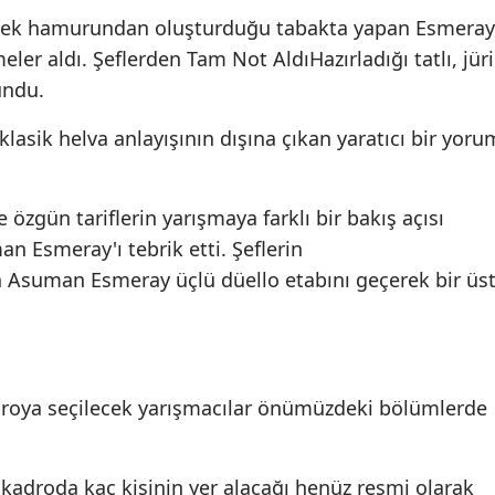
ekmek hamurundan oluşturduğu tabakta yapan Esmeray
er aldı. Şeflerden Tam Not AldıHazırladığı tatlı, jüri
undu.
lasik helva anlayışının dışına çıkan yaratıcı bir yoru
özgün tariflerin yarışmaya farklı bir bakış açısı
n Esmeray'ı tebrik etti. Şeflerin
 Asuman Esmeray üçlü düello etabını geçerek bir üs
droya seçilecek yarışmacılar önümüzdeki bölümlerde
adroda kaç kişinin yer alacağı henüz resmi olarak