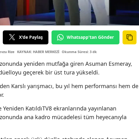
X'de Paylaş
Whatsapp'tan Gönder
vzu Rize
KAYNAK: HABER MERKEZİ
Okunma Süresi: 3 dk
sezonunda yeniden mutfağa giren Asuman Esmeray,
 düelloyu geçerek bir üst tura yükseldi.
den Karslı yarışmacı, bu yıl hem performansı hem de
r.
Yeniden KatıldıTV8 ekranlarında yayınlanan
sezonunda ana kadro mücadelesi tüm heyecanıyla