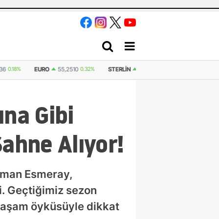
436
0.18%
EURO
55,2510
0.32%
STERLIN
64,4811
0.38%
İSVIÇRE FR
ına Gibi
ahne Alıyor!
suman Esmeray,
di. Geçtiğimiz sezon
yaşam öyküsüyle dikkat