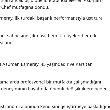
atılan ancak üçlü düello etabında elenen Asuman
erChef mutfağına döndü.
meray, ilk turdaki başarılı performansıyla üst tura
ef sahnesine çıkması, hem jüri üyeleri hem de
rşılandı.
ı Asuman Esmeray, 45 yaşındadır ve Kars'tan
lamalarda profesyonel bir mutfakta çalışmadığını
 deneyiminin hayatında önemli değişikliklere neden
astronomi alanında kendisini geliştirmeye başladığın