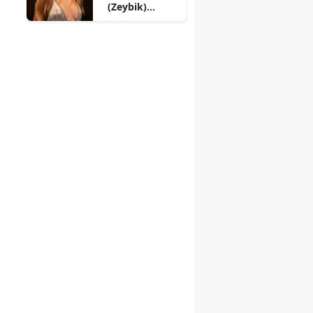
(Zeybik)
Kimdir, Kaç
Yaşında?
Sevgilisi Kim,
Ne İş Yapıyor?
ı