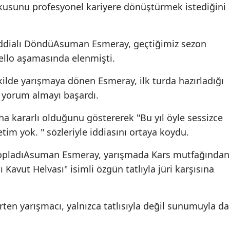
tkusunu profesyonel kariyere dönüştürmek istediğini
 İddialı DöndüAsuman Esmeray, geçtiğimiz sezon
ello aşamasında elenmişti.
ekilde yarışmaya dönen Esmeray, ilk turda hazırladığı
u yorum almayı başardı.
a kararlı olduğunu göstererek "Bu yıl öyle sessizce
im yok. " sözleriyle iddiasını ortaya koydu.
 TopladıAsuman Esmeray, yarışmada Kars mutfağından
ı Kavut Helvası" isimli özgün tatlıyla jüri karşısına
lirten yarışmacı, yalnızca tatlısıyla değil sunumuyla da