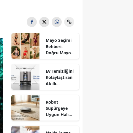
Mayo Seçimi
Rehberi:
Doğru Mayo
Modeli Nasıl
Seçilir?
Ev Temizliğini
Kolaylaştıran
Akıllı
Yardımcılar:
Cam Robotu
Robot
ve Robot
Süpürgeye
Süpürge
Uygun Halı
Seçimi
Nasıl Seçilir?
En Kullanışlı
Nakit Avans