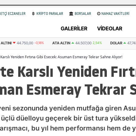
ETÇİ ECZANELER
KRİPTO PARALAR
BORSALAR
NAMAZ VAKİTLERİ
GALERİLER
VİDEOLAR
ALTINI
44.750,00
-0,18%
ATA ALTIN
44.507,00
2,54%
DOLAR
47,7
Karslı Yeniden Fırtına Gibi Esecek: Asuman Esmeray Tekrar Sahne Alıyor!
e Karslı Yeniden Fırt
man Esmeray Tekrar S
 yeni sezonunda yeniden mutfağa giren A
a üçlü düelloyu geçerek bir üst tura yüksel
yarışmacı, bu yıl hem performansı hem de 