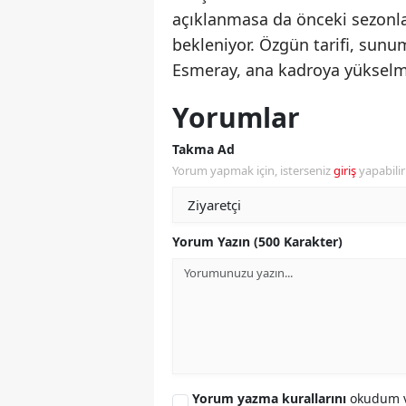
açıklanmasa da önceki sezonla
bekleniyor. Özgün tarifi, sun
Esmeray, ana kadroya yükselme 
Yorumlar
Takma Ad
Yorum yapmak için, isterseniz
giriş
yapabili
Yorum Yazın (500 Karakter)
Yorum yazma kurallarını
okudum v