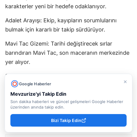
karakterler yeni bir hedefe odaklanıyor.
Adalet Arayışı: Ekip, kayıpların sorumlularını
bulmak için kararlı bir takip sürdürüyor.
Mavi Tac Gizemi: Tarihi değiştirecek sırlar
barındıran Mavi Tac, son maceranın merkezinde
yer alıyor.
Stratejik Ortaklıklar: Pogues üyeleri, hayatta
×
Google Haberler
kalabilmek adına eski rakipleri Rafe ile geçici bir
Mevzurize'yi Takip Edin
işbirliği kuruyor.
Son dakika haberleri ve güncel gelişmeleri Google Haberler
üzerinden anında takip edin.
Yorumlar
Bizi Takip Edin
Takma Ad
Yorum yapmak için, isterseniz
giriş
yapabilir veya
kayıt
olabilirsiniz.