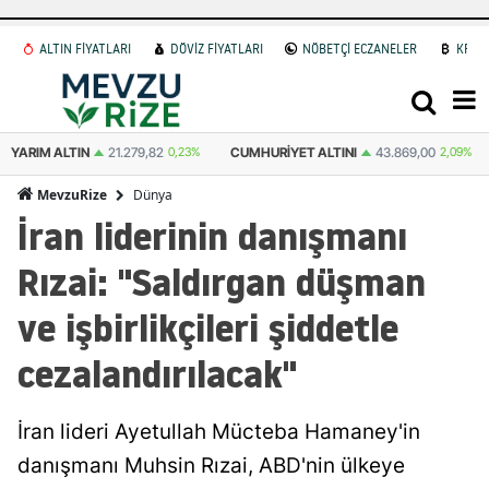
ALTIN FİYATLARI
DÖVİZ FİYATLARI
NÖBETÇİ ECZANELER
KRİP
CUMHURIYET ALTINI
43.869,00
2,09%
ATA ALTIN
43.534,00
0,30%
Dünya
MevzuRize
İran liderinin danışmanı
Rızai: "Saldırgan düşman
ve işbirlikçileri şiddetle
cezalandırılacak"
İran lideri Ayetullah Mücteba Hamaney'in
danışmanı Muhsin Rızai, ABD'nin ülkeye