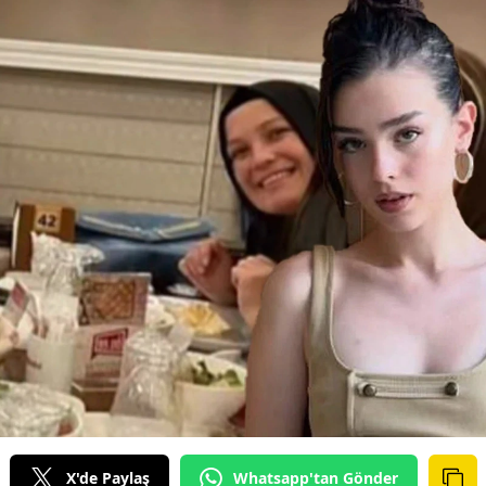
X'de Paylaş
Whatsapp'tan Gönder