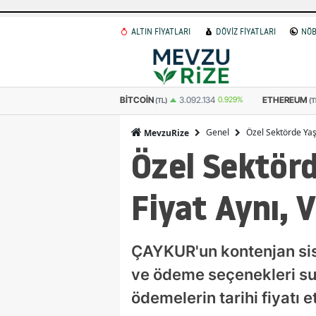
ALTIN FİYATLARI
DÖVİZ FİYATLARI
NÖB
OIN
ETHEREUM
GRAM ALTIN
3.092.134
0.929%
91.241
0.634%
(TL)
(TL)
Genel
Özel Sektörde Yaş
MevzuRize
Özel Sektör
Fiyat Aynı, 
ÇAYKUR'un kontenjan siste
ve ödeme seçenekleri sun
ödemelerin tarihi fiyatı e