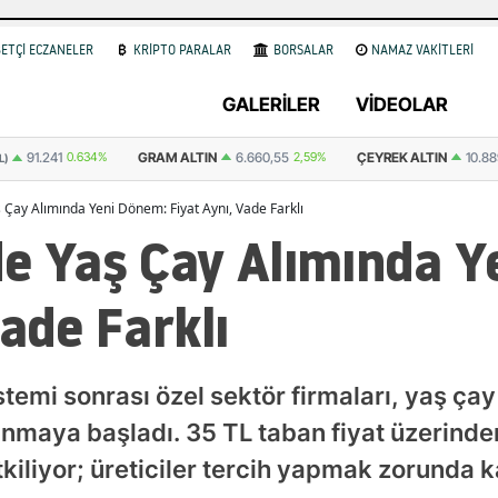
ETÇİ ECZANELER
KRİPTO PARALAR
BORSALAR
NAMAZ VAKİTLERİ
GALERİLER
VİDEOLAR
6.660,55
2,59%
ÇEYREK ALTIN
10.889,99
2,59%
YARIM ALTIN
21.77
 Çay Alımında Yeni Dönem: Fiyat Aynı, Vade Farklı
de Yaş Çay Alımında Y
Vade Farklı
mi sonrası özel sektör firmaları, yaş çay a
maya başladı. 35 TL taban fiyat üzerinden
tkiliyor; üreticiler tercih yapmak zorunda k