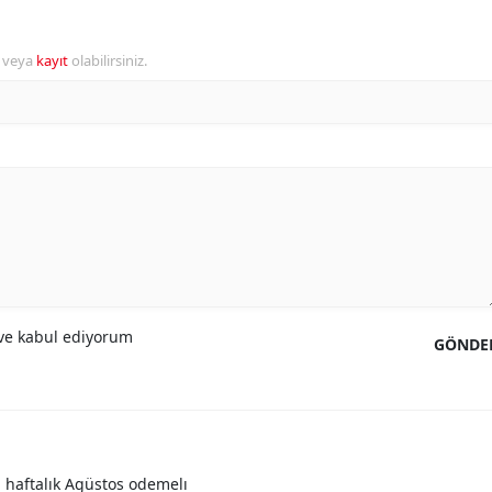
r veya
kayıt
olabilirsiniz.
e kabul ediyorum
GÖNDE
m haftalık Agüstos odemelı