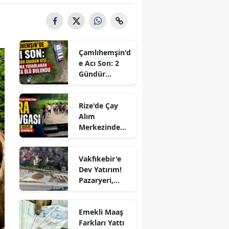
Çamlıhemşin'd
e Acı Son: 2
Gündür
Aranan Kişi
Uçuruma
Rize'de Çay
Yuvarlanan
Alım
Araçta Ölü
Merkezinde
Bulundu
Sıra Kavgası:
Mevsimlik
Vakfıkebir'e
İşçiler
Dev Yatırım!
Arasında
Pazaryeri,
Gerginlik
Kapalı
Otopark ve
Emekli Maaş
Kent Parkı
Farkları Yattı
Projesi Hızla