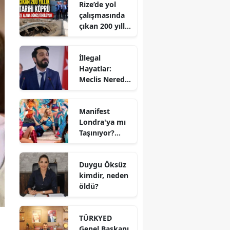
Rize’de yol
çalışmasında
çıkan 200 yıllık
tarihi köprü
müze alana
İllegal
dönüştürülüy
Hayatlar:
or
Meclis Nerede
Çekildi? Ne
Zaman
Manifest
Çekildi?
Londra'ya mı
Oyuncuları
Taşınıyor?
Kim, Konusu
Manifest
Ne?
Türkiye'yi Terk
Duygu Öksüz
Etti mi?
kimdir, neden
Menajer Tolga
öldü?
Akış'tan
Açıklama
TÜRKYED
Genel Başkanı