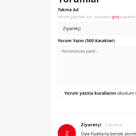
Takma Ad
Yorum yapmak için, isterseniz
giriş
yapabili
Yorum Yazın (500 Karakter)
Yorum yazma kurallarını
okudum v
Ziyaretçi
2 ay önce
Z
Öyle fıyatlarla bende alırı