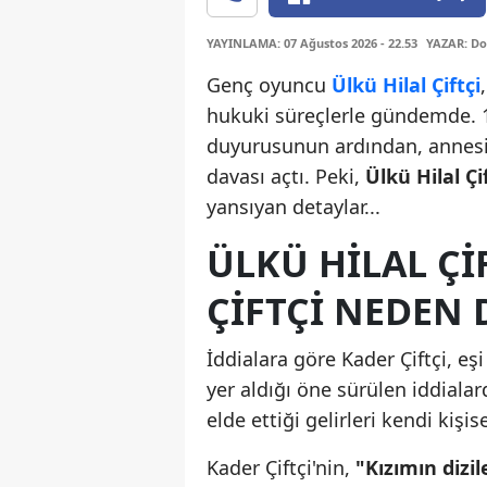
YAYINLAMA: 07 Ağustos 2026 - 22.53
YAZAR: Do
Genç oyuncu
Ülkü Hilal Çiftçi
hukuki süreçlerle gündemde. 
duyurusunun ardından, annes
davası açtı. Peki,
Ülkü Hilal Ç
yansıyan detaylar...
ÜLKÜ HILAL ÇI
ÇIFTÇI NEDEN 
İddialara göre Kader Çiftçi, eş
yer aldığı öne sürülen iddialard
elde ettiği gelirleri kendi kişi
Kader Çiftçi'nin,
"Kızımın dizi