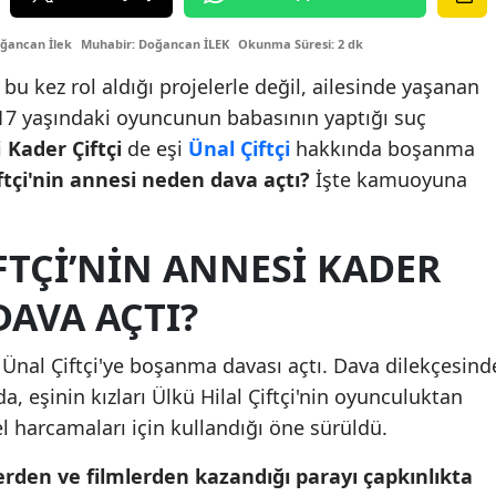
ğancan İlek
Muhabir: Doğancan İLEK
Okunma Süresi: 2 dk
, bu kez rol aldığı projelerle değil, ailesinde yaşanan
17 yaşındaki oyuncunun babasının yaptığı suç
i
Kader Çiftçi
de eşi
Ünal Çiftçi
hakkında boşanma
iftçi'nin annesi neden dava açtı?
İşte kamuoyuna
FTÇI’NIN ANNESI KADER
DAVA AÇTI?
i Ünal Çiftçi'ye boşanma davası açtı. Dava dilekçesind
a, eşinin kızları Ülkü Hilal Çiftçi'nin oyunculuktan
sel harcamaları için kullandığı öne sürüldü.
lerden ve filmlerden kazandığı parayı çapkınlıkta