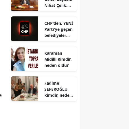
Nihat Çelik:
“Gençliğine
Sahip
CHP'den, YENİ
Çıkmayan
Parti'ye geçen
Milletler
belediyeler
Geleceğini
belli oldu:
İnşa Edemez”
Hedef 300
Karaman
belediye
Midilli Kimdir,
neden öldü?
Fadime
SEFEROĞLU
e
kimdir, neden
öldü?