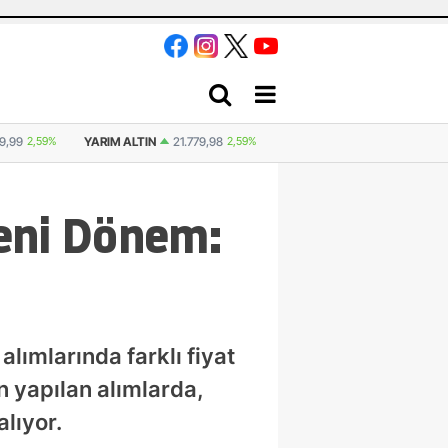
9,98
2,59%
CUMHURIYET ALTINI
44.829,00
2,19%
ATA ALTIN
44.531,
eni Dönem:
lımlarında farklı fiyat
 yapılan alımlarda,
alıyor.