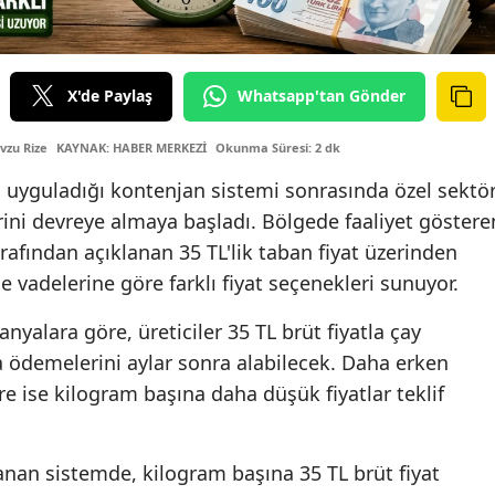
X'de Paylaş
Whatsapp'tan Gönder
vzu Rize
KAYNAK: HABER MERKEZİ
Okunma Süresi: 2 dk
 uyguladığı kontenjan sistemi sonrasında özel sektö
rini devreye almaya başladı. Bölgede faaliyet göstere
tarafından açıklanan 35 TL'lik taban fiyat üzerinden
 vadelerine göre farklı fiyat seçenekleri sunuyor.
yalara göre, üreticiler 35 TL brüt fiyatla çay
ödemelerini aylar sonra alabilecek. Daha erken
e ise kilogram başına daha düşük fiyatlar teklif
anan sistemde, kilogram başına 35 TL brüt fiyat