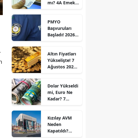
mı? 4A Emekli
Yükseliyor
Maaş Farkları
Ne Zaman
PMYO
Yatacak? İşte
Başvuruları
2026 Temmuz
Başladı! 2026
Ödeme
Polis
Takvimi
Akademisi 3
r
Altın Fiyatları
Bin 250
Yükselişte! 7
Öğrenci
n
Ağustos 2026
Alacak:
Cuma Gram,
Başvuru
Çeyrek ve Ons
Şartları ve
Dolar Yükseldi
Altın Ne
Tarihleri
mi, Euro Ne
Kadar?
Açıklandı
Kadar? 7
Ağustos 2026
Cuma Güncel
Kızılay AVM
Döviz Fiyatları
Neden
Kapatıldı?
Kızılay AVM Ne