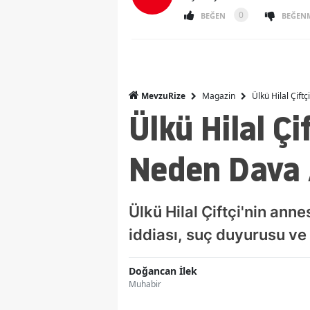
0
BEĞEN
BEĞEN
Magazin
Ülkü Hilal Çift
MevzuRize
Ülkü Hilal Çi
Neden Dava A
Ülkü Hilal Çiftçi'nin ann
iddiası, suç duyurusu ve 
Doğancan İlek
Muhabir