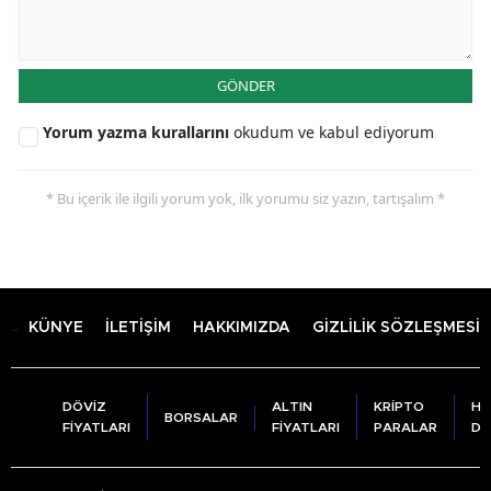
GÖNDER
Yorum yazma kurallarını
okudum ve kabul ediyorum
* Bu içerik ile ilgili yorum yok, ilk yorumu siz yazın, tartışalım *
KÜNYE
İLETİŞİM
HAKKIMIZDA
GİZLİLİK SÖZLEŞMESİ
DÖVİZ
ALTIN
KRİPTO
HA
BORSALAR
FİYATLARI
FİYATLARI
PARALAR
DU