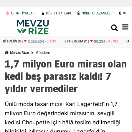
ALTIN FİYATLARI
DÖVİZ FİYATLARI
NÖBETÇİ ECZANELER
KRİP
BITCOIN
ETHEREUM
GR
3.055.504
-0.371%
90.334
-0.379%
(TL)
(TL)
Gündem
MevzuRize
1,7 milyon Euro mirası olan
kedi beş parasız kaldı! 7
yıldır vermediler
Ünlü moda tasarımcısı Karl Lagerfeld’in 1,7
milyon Euro değerindeki mirasının, sevgili
kedisi Choupette için hâlâ teslim edilmediği
bildirildi. Mirasın durumu, Lagerfeld'in