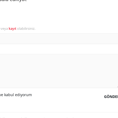
r veya
kayıt
olabilirsiniz.
e kabul ediyorum
GÖNDE