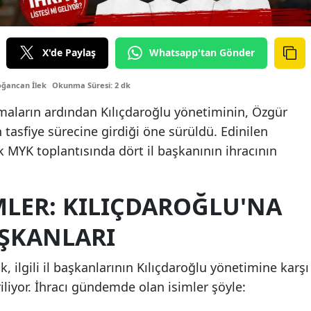
X'de Paylaş
Whatsapp'tan Gönder
oğancan İlek
Okunma Süresi: 2 dk
şmaların ardından Kılıçdaroğlu yönetiminin, Özgür
n tasfiye sürecine girdiği öne sürüldü. Edinilen
k MYK toplantısında dört il başkanının ihracının
MLER: KILIÇDAROĞLU'NA
AŞKANLARI
k, ilgili il başkanlarının Kılıçdaroğlu yönetimine karşı
iliyor. İhracı gündemde olan isimler şöyle: