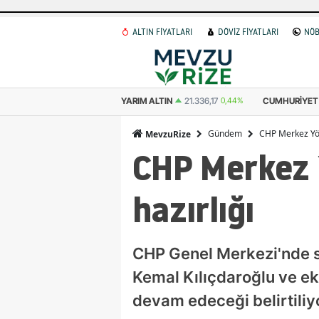
ALTIN FİYATLARI
DÖVİZ FİYATLARI
NÖB
68,08
0,44%
YARIM ALTIN
21.336,17
0,44%
CUMHURIYET ALTINI
43.8
Gündem
CHP Merkez Yön
MevzuRize
CHP Merkez 
hazırlığı
CHP Genel Merkezi'nde su
Kemal Kılıçdaroğlu ve ek
devam edeceği belirtiliy