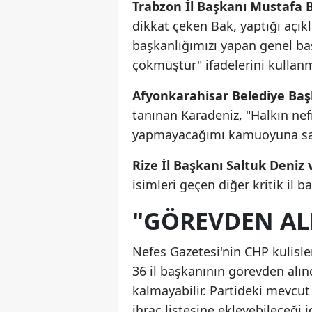
Trabzon İl Başkanı Mustafa 
dikkat çeken Bak, yaptığı açı
başkanlığımızı yapan genel ba
çökmüştür" ifadelerini kullanm
Afyonkarahisar Belediye Ba
tanınan Karadeniz, "Halkın nefr
yapmayacağımı kamuoyuna saygıy
Rize İl Başkanı Saltuk Deniz
isimleri geçen diğer kritik il b
"GÖREVDEN ALM
Nefes Gazetesi'nin CHP kulisle
36 il başkanının görevden alınd
kalmayabilir. Partideki mevcut 
ihraç listesine ekleyebileceği i