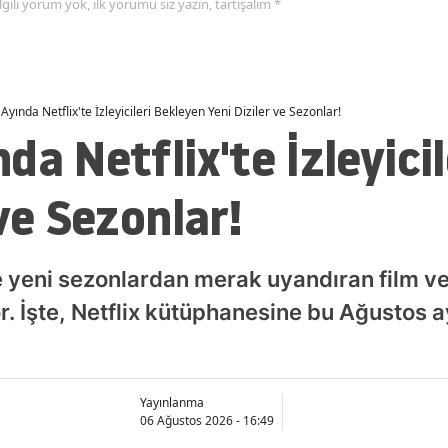
 ilgili yorum yok, ilk yorumu siz yazın, tartışalım *
Ayında Netflix'te İzleyicileri Bekleyen Yeni Diziler ve Sezonlar!
da Netflix'te İzleyici
ve Sezonlar!
e yeni sezonlardan merak uyandıran film ve
yor. İşte, Netflix kütüphanesine bu Ağustos
Yayınlanma
06 Ağustos 2026 - 16:49