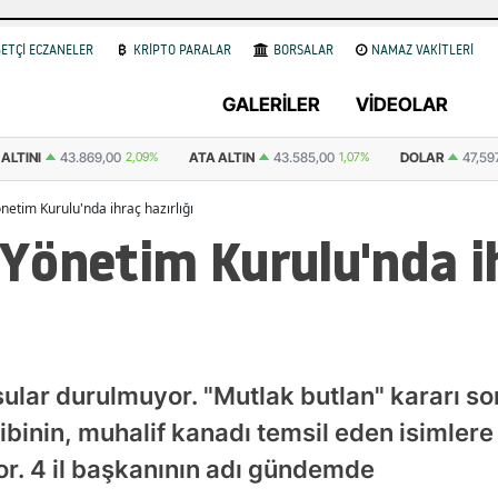
ETÇİ ECZANELER
KRİPTO PARALAR
BORSALAR
NAMAZ VAKİTLERİ
GALERİLER
VİDEOLAR
69,00
2,09%
ATA ALTIN
43.585,00
1,07%
DOLAR
47,5973
0.06%
E
etim Kurulu'nda ihraç hazırlığı
Yönetim Kurulu'nda i
lar durulmuyor. "Mutlak butlan" kararı so
ibinin, muhalif kanadı temsil eden isimlere
or. 4 il başkanının adı gündemde