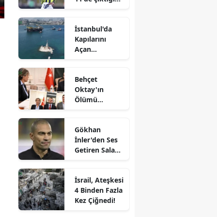
ilk maça
damga vurdu
İstanbul'da
Kapılarını
Açan
Dünyanın
Üçüncü Büyük
Behçet
Vinç Gemisi!
Oktay'ın
Ölümü
Üzerine FETÖ
Bağlantıları
Gökhan
Tartışılıyor:
İnler'den Ses
Bakan Gürlek,
Getiren Salah
Müdürün
Yatırımı!
Hedefte
Olduğunu
İsrail, Ateşkesi
Açıkladı!
4 Binden Fazla
Kez Çiğnedi!