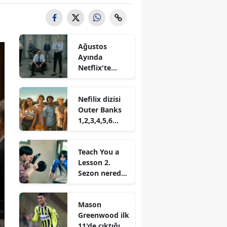
Ağustos
Ayında
Netflix'te
İzleyicileri
Bekleyen Yeni
Nefilix dizisi
Diziler ve
Outer Banks
Sezonlar!
1,2,3,4,5,6
sezon nereden
izlenir?
Teach You a
Lesson 2.
Sezon nereden
izlenir? Ne
zaman
Mason
başlayacak
Greenwood ilk
11'de çıktığı