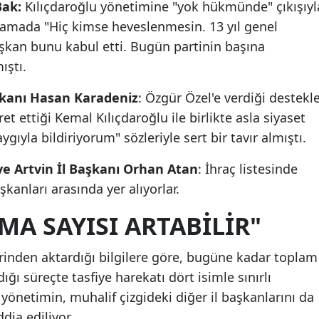
Bak:
Kılıçdaroğlu yönetimine "yok hükmünde" çıkışıyl
klamada "Hiç kimse heveslenmesin. 13 yıl genel
şkan bunu kabul etti. Bugün partinin başına
ıştı.
şkanı Hasan Karadeniz
: Özgür Özel'e verdiği destekl
et ettiği Kemal Kılıçdaroğlu ile birlikte asla siyaset
la bildiriyorum" sözleriyle sert bir tavır almıştı.
 ve Artvin İl Başkanı Orhan Atan
: İhraç listesinde
aşkanları arasında yer alıyorlar.
A SAYISI ARTABİLİR"
rinden aktardığı bilgilere göre, bugüne kadar toplam
ığı süreçte tasfiye harekatı dört isimle sınırlı
yönetimin, muhalif çizgideki diğer il başkanlarını da
ddia ediliyor.