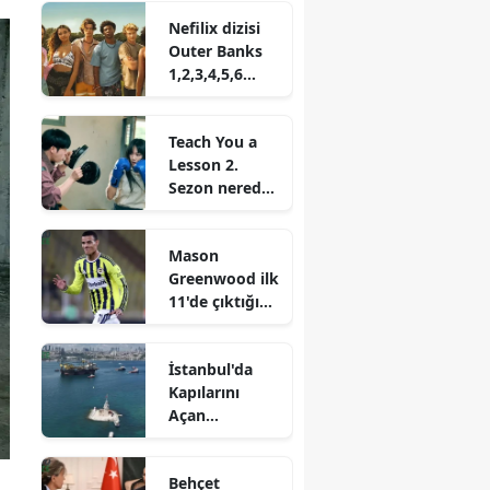
Nefilix dizisi
Outer Banks
1,2,3,4,5,6
sezon nereden
izlenir?
Teach You a
Lesson 2.
Sezon nereden
izlenir? Ne
zaman
Mason
başlayacak
Greenwood ilk
11'de çıktığı
ilk maça
damga vurdu
İstanbul'da
Kapılarını
Açan
Dünyanın
Üçüncü Büyük
Behçet
Vinç Gemisi!