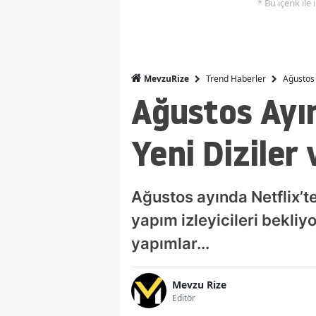
* Bu içerik ile
Trend Haberler
Ağustos 
MevzuRize
Ağustos Ayın
Yeni Diziler 
Ağustos ayında Netflix’t
yapım izleyicileri bekli
yapımlar...
Mevzu Rize
Editör