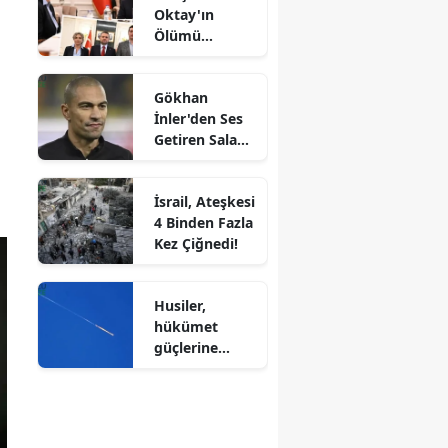
Oktay'ın
Ölümü
Üzerine FETÖ
Bağlantıları
Gökhan
Tartışılıyor:
İnler'den Ses
Bakan Gürlek,
Getiren Salah
Müdürün
Yatırımı!
Hedefte
Olduğunu
İsrail, Ateşkesi
Açıkladı!
4 Binden Fazla
Kez Çiğnedi!
Husiler,
hükümet
güçlerine
düzenledikleri
saldırıda 30
kişinin
yaşamını