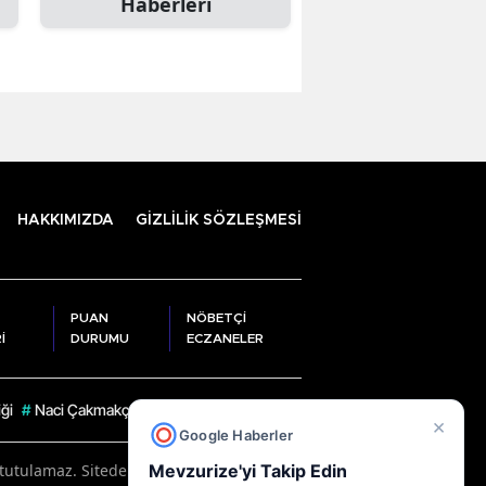
Haberleri
HAKKIMIZDA
GİZLİLİK SÖZLEŞMESİ
PUAN
NÖBETÇİ
İ
DURUMU
ECZANELER
iği
#
Naci Çakmakçı
#
Ali Serkan Savaş
#
Ümit Hüseyin Sarı
#
Ahmet D
×
Google Haberler
Mevzurize'yi Takip Edin
tulamaz. Sitedeki tüm harici linkler ayrı