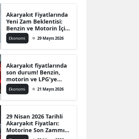
Akaryakıt Fiyatlarında
Yeni Zam Beklentisi:
Benzin ve Motorin İçin
Kritik Tarih Verildi
Ekonomi
29 Mayıs 2026
Akaryakıt fiyatlarında
son durum! Benzin,
motorin ve LPG'ye
zam, indirim var mı?
Ekonomi
21 Mayıs 2026
(21 Mayıs 2026)
29 Nisan 2026 Tarihli
Akaryakıt Fiyatları:
Motorine Son Zammın
Etkileri ve Benzin