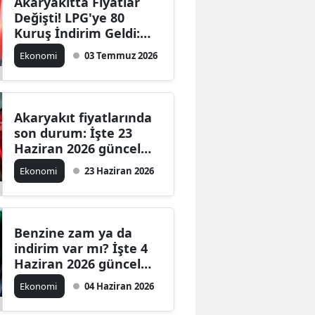
Akaryakıtta Fiyatlar
Değişti! LPG'ye 80
Kuruş İndirim Geldi:
İşte 3 Temmuz 2026
Ekonomi
03 Temmuz 2026
Güncel Benzin, Motorin
ve LPG Fiyatları
Akaryakıt fiyatlarında
son durum: İşte 23
Haziran 2026 güncel
benzin, motorin ve LPG
Ekonomi
23 Haziran 2026
fiyatları
Benzine zam ya da
indirim var mı? İşte 4
Haziran 2026 güncel
benzin, motorin ve LPG
Ekonomi
04 Haziran 2026
fiyatları