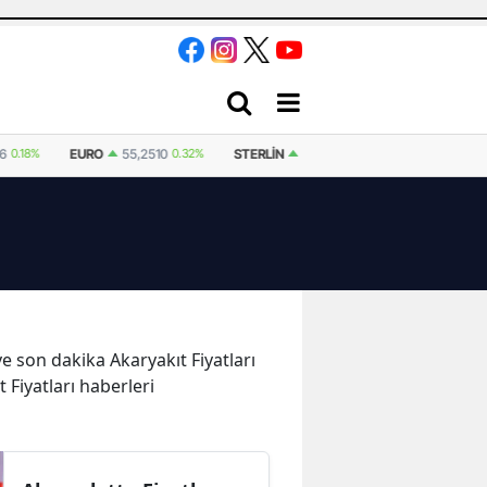
36
0.18%
EURO
55,2510
0.32%
STERLIN
64,4811
0.38%
İSVIÇRE FRA
 ve son dakika Akaryakıt Fiyatları
t Fiyatları haberleri