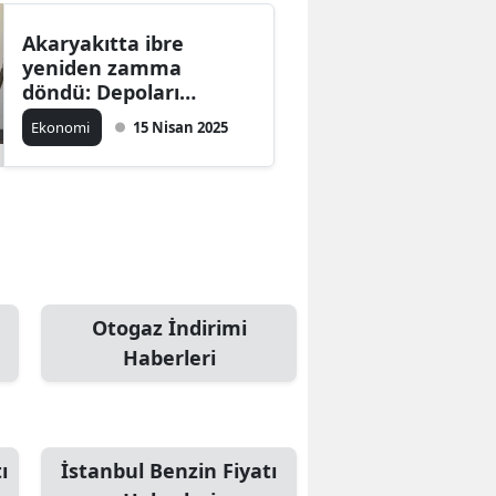
Akaryakıtta ibre
yeniden zamma
döndü: Depoları
fulleyin zam yağmuru
Ekonomi
15 Nisan 2025
başlıyor
Otogaz İndirimi
Haberleri
ı
İstanbul Benzin Fiyatı