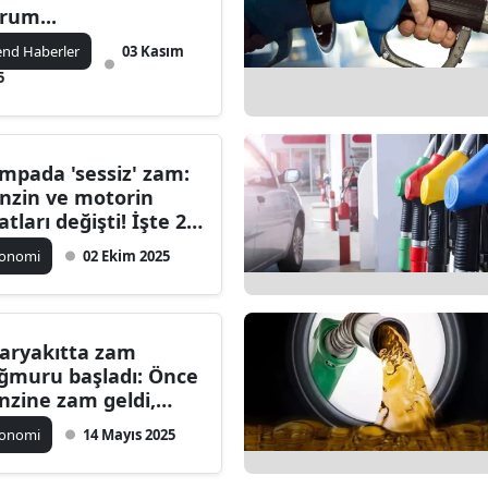
rum...
end Haberler
03 Kasım
5
mpada 'sessiz' zam:
nzin ve motorin
atları değişti! İşte 2
im güncel akaryakıt
konomi
02 Ekim 2025
atları
aryakıtta zam
ğmuru başladı: Önce
nzine zam geldi,
mdi sıra motorinde
konomi
14 Mayıs 2025