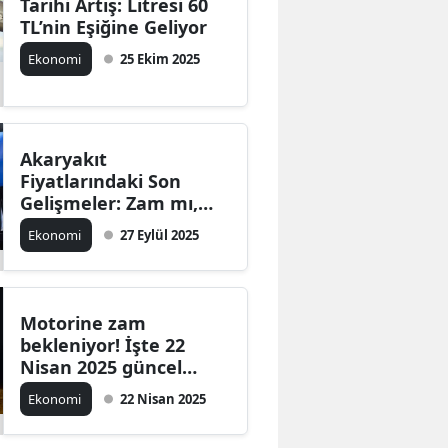
Tarihi Artış: Litresi 60
TL’nin Eşiğine Geliyor
Ekonomi
25 Ekim 2025
Akaryakıt
Fiyatlarındaki Son
Gelişmeler: Zam mı,
İndirim mi Bekleniyor?
Ekonomi
27 Eylül 2025
Motorine zam
bekleniyor! İşte 22
Nisan 2025 güncel
benzin, motorin ve LPG
Ekonomi
22 Nisan 2025
fiyatları