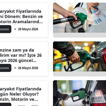
aryakıt Fiyatlarında
ni Dönem: Benzin ve
torin Aramalarında
yük Artış
konomi
29 Mayıs 2026
nzine zam ya da
dirim var mı? İşte 26
yıs 2026 güncel
nzin, motorin ve LPG
konomi
26 Mayıs 2026
atları
aryakıt Fiyatlarında
gün Neler Oluyor?
nzin, Motorin ve
G'deki Değişimler