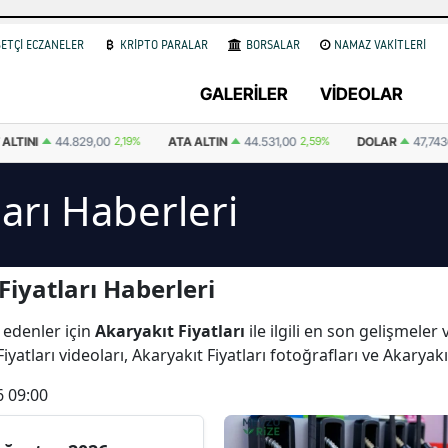
ETÇİ ECZANELER
KRİPTO PARALAR
BORSALAR
NAMAZ VAKİTLERİ
GALERİLER
VİDEOLAR
ALTINI
44.829,00
2,19%
ATA ALTIN
44.531,00
2,59%
DOLAR
47,74
ları Haberleri
iyatları Haberleri
 edenler için
Akaryakıt Fiyatları
ile ilgili en son gelişmeler
yatları videoları, Akaryakıt Fiyatları fotoğrafları ve Akaryakı
6 09:00