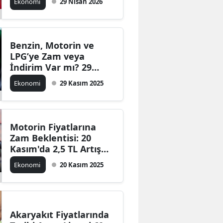
Ekonomi
29 Nisan 2026
Fiyatı!
Benzin, Motorin ve
LPG’ye Zam veya
İndirim Var mı? 29
Kasım Akaryakıt
Ekonomi
29 Kasım 2025
Fiyatlarında Son
Durum
Motorin Fiyatlarına
Zam Beklentisi: 20
Kasım'da 2,5 TL Artış
Yok Mu? İstanbul,
Ekonomi
20 Kasım 2025
Ankara ve İzmir'deki
Akaryakıt Tarifeleri!
Akaryakıt Fiyatlarında