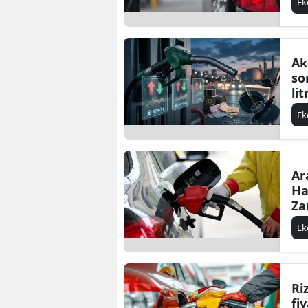
E
Me
Ma
Ak
so
li
ol
E
Ar
Ha
Za
E
Ri
fi