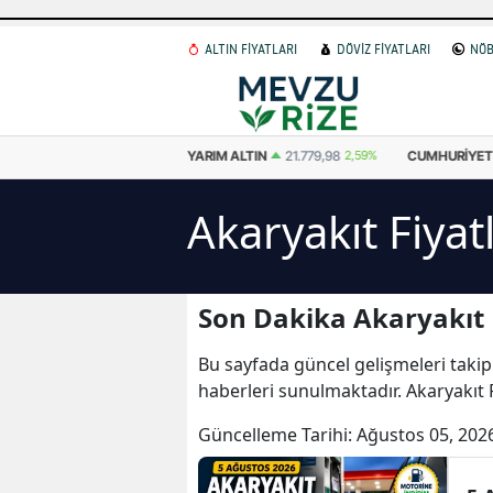
ALTIN FİYATLARI
DÖVİZ FİYATLARI
NÖB
 ALTIN
10.889,99
2,59%
YARIM ALTIN
21.779,98
2,59%
CUMHURIYET 
Akaryakıt Fiyat
Son Dakika Akaryakıt F
Bu sayfada güncel gelişmeleri takip
haberleri sunulmaktadır. Akaryakıt Fi
Güncelleme Tarihi:
Ağustos 05, 202