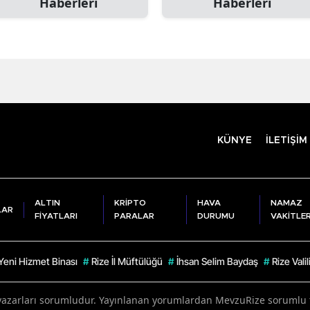
Haberleri
Haberleri
KÜNYE
İLETİŞİM
ALTIN
KRİPTO
HAVA
NAMAZ
LAR
FİYATLARI
PARALAR
DURUMU
VAKİTLER
Yeni Hizmet Binası
#
Rize İl Müftülüğü
#
İhsan Selim Baydaş
#
Rize Valil
yazarları sorumludur. Yayınlanan yorumlardan MevzuRize sorumlu tu