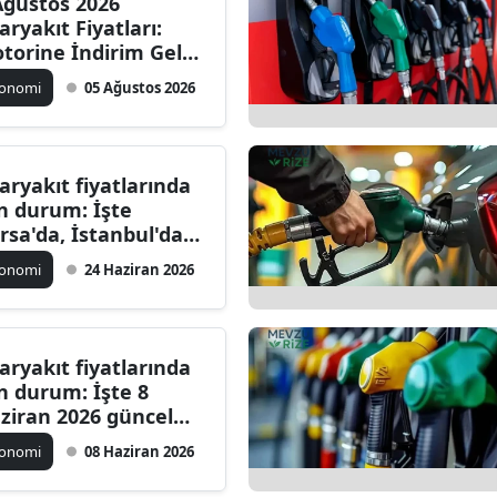
Ağustos 2026
aryakıt Fiyatları:
torine İndirim Geldi!
te Güncel Benzin,
konomi
05 Ağustos 2026
torin ve LPG
yatları
aryakıt fiyatlarında
n durum: İşte
rsa'da, İstanbul'da
 Haziran 2026 güncel
konomi
24 Haziran 2026
nzin, motorin ve LPG
atları
aryakıt fiyatlarında
n durum: İşte 8
ziran 2026 güncel
nzin, motorin ve LPG
konomi
08 Haziran 2026
atları