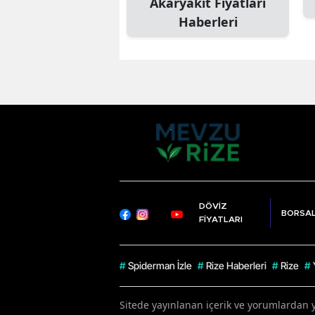
Akaryakıt Fiyatları
Haberleri
DÖVİZ
BORSA
FİYATLARI
#
Spiderman İzle
#
Rize Haberleri
#
Rize
#
Sitede yayınlanan içerik ve yorumlardan 