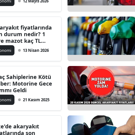
konomi
12 Mayıs 2026
rak Ediliyor! (12
yıs 2026)
aryakıt fiyatlarında
n durum nedir? 1
tre mazot kaç TL
du?
konomi
13 Nisan 2026
aç Sahiplerine Kötü
ber: Motorine Gece
mmı Geldi
konomi
21 Kasım 2025
ze'de akaryakıt
yatlarında son