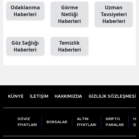
Odaklanma
Görme
Uzman
Haberleri
Netliği
Tavsiyeleri
Haberleri
Haberleri
Göz Sağlığı
Temizlik
Haberleri
Haberleri
KÜNYE
İLETİŞİM
HAKKIMIZDA
GİZLİLİK SÖZLEŞMESİ
DÖVİZ
ALTIN
KRİPTO
HA
BORSALAR
FİYATLARI
FİYATLARI
PARALAR
DU