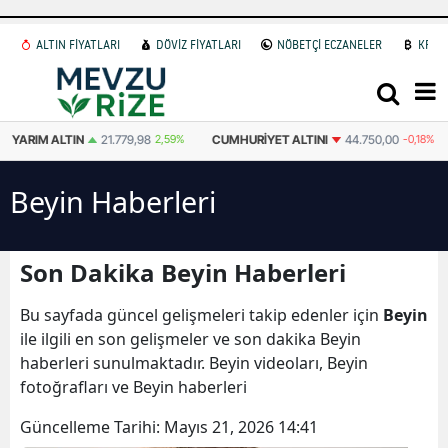
ALTIN FİYATLARI
DÖVİZ FİYATLARI
NÖBETÇİ ECZANELER
KRİP
YARIM ALTIN
21.779,98
2,59%
CUMHURIYET ALTINI
44.750,00
-0,18%
Beyin Haberleri
Son Dakika Beyin Haberleri
Bu sayfada güncel gelişmeleri takip edenler için
Beyin
ile ilgili en son gelişmeler ve son dakika Beyin
haberleri sunulmaktadır. Beyin videoları, Beyin
fotoğrafları ve Beyin haberleri
Güncelleme Tarihi:
Mayıs 21, 2026 14:41