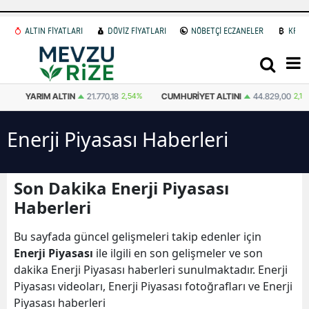
ALTIN FİYATLARI
DÖVİZ FİYATLARI
NÖBETÇİ ECZANELER
KRİP
YARIM ALTIN
21.770,18
2,54%
CUMHURIYET ALTINI
44.829,00
2,19%
Enerji Piyasası Haberleri
Son Dakika Enerji Piyasası
Haberleri
Bu sayfada güncel gelişmeleri takip edenler için
Enerji Piyasası
ile ilgili en son gelişmeler ve son
dakika Enerji Piyasası haberleri sunulmaktadır. Enerji
Piyasası videoları, Enerji Piyasası fotoğrafları ve Enerji
Piyasası haberleri