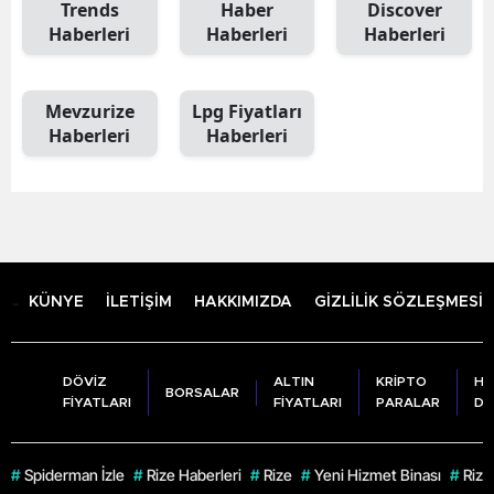
Trends
Haber
Discover
Haberleri
Haberleri
Haberleri
Mevzurize
Lpg Fiyatları
Haberleri
Haberleri
KÜNYE
İLETİŞİM
HAKKIMIZDA
GİZLİLİK SÖZLEŞMESİ
DÖVİZ
ALTIN
KRİPTO
HA
BORSALAR
FİYATLARI
FİYATLARI
PARALAR
DU
#
Spiderman İzle
#
Rize Haberleri
#
Rize
#
Yeni Hizmet Binası
#
Rize