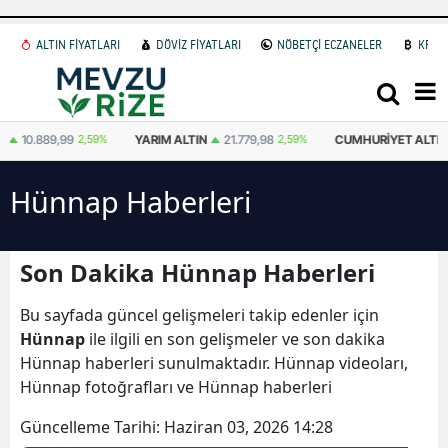
ALTIN FİYATLARI
DÖVİZ FİYATLARI
NÖBETÇİ ECZANELER
KRİP
2,59%
YARIM ALTIN
21.779,98
2,59%
CUMHURIYET ALTINI
44.750,00
-
Hünnap Haberleri
Son Dakika Hünnap Haberleri
Bu sayfada güncel gelişmeleri takip edenler için
Hünnap
ile ilgili en son gelişmeler ve son dakika
Hünnap haberleri sunulmaktadır. Hünnap videoları,
Hünnap fotoğrafları ve Hünnap haberleri
Güncelleme Tarihi:
Haziran 03, 2026 14:28