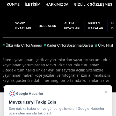
KÜNYE
İLETİŞİM
HAKKIMIZDA
GİZLİLİK SÖZLEŞMESİ
DÖVİZ
ALTIN
KRİPTO
HA
BORSALAR
FİYATLARI
FİYATLARI
PARALAR
DU
#
Ülkü Hilal Çiftçi Annesi
#
Kader Çiftçi Boşanma Davası
#
Ülkü Hilal Ç
Sitede yayınlanan içerik ve yorumlardan yazarları sorumludur.
Yayınlanan yorumlardan MevzuRize sorumlu tutulamaz.
Sitedeki tüm harici linkler ayrı bir sayfada açılır. Sitemizde
yayınlanan haber, köşe yazıları ve fotoğraflar izin alınmaksızın
kaynak gösterilse dahi, herhangi bir ortamda kullanılamaz ve
yayınlanamaz
×
Google Haberler
RSS
Copyright © 2026 . Her hakkı saklıdır.
Mevzurize'yi Takip Edin
Son dakika haberleri ve güncel gelişmeleri Google Haberler
üzerinden anında takip edin.