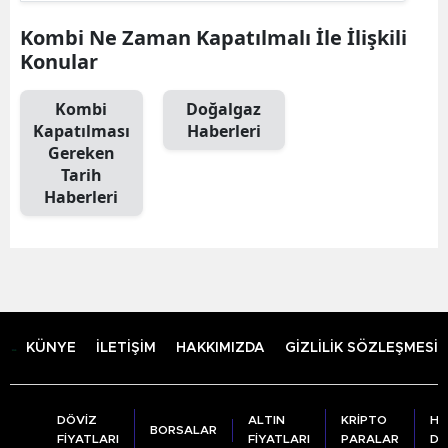
Kombi Ne Zaman Kapatılmalı İle İlişkili
Konular
Kombi
Doğalgaz
Kapatılması
Haberleri
Gereken
Tarih
Haberleri
KÜNYE
İLETİŞİM
HAKKIMIZDA
GİZLİLİK SÖZLEŞMESİ
DÖVİZ
ALTIN
KRİPTO
HA
BORSALAR
FİYATLARI
FİYATLARI
PARALAR
DU