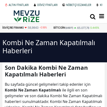
ALTIN FİYATLARI
DÖVİZ FİYATLARI
NÖBETÇİ ECZANELER
KRİP
İSVIÇRE FRANKI
58,9843
-0.18%
BITCOIN
65.077,78
0.445%
(USDT)
Kombi Ne Zaman Kapatılmalı
Haberleri
Son Dakika Kombi Ne Zaman
Kapatılmalı Haberleri
Bu sayfada güncel gelişmeleri takip edenler için
Kombi Ne Zaman Kapatılmalı
ile ilgili en son
gelişmeler ve son dakika Kombi Ne Zaman Kapatılmalı
haberleri sunulmaktadır. Kombi Ne Zaman Kapatılmalı