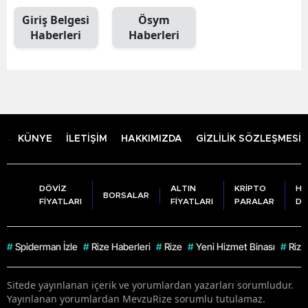
Giriş Belgesi
Ösym
Haberleri
Haberleri
KÜNYE
İLETİŞİM
HAKKIMIZDA
GİZLİLİK SÖZLEŞMESİ
DÖVİZ
ALTIN
KRİPTO
HA
BORSALAR
FİYATLARI
FİYATLARI
PARALAR
DU
#
Spiderman İzle
#
Rize Haberleri
#
Rize
#
Yeni Hizmet Binası
#
Rize
Sitede yayınlanan içerik ve yorumlardan yazarları sorumludur.
Yayınlanan yorumlardan MevzuRize sorumlu tutulamaz.