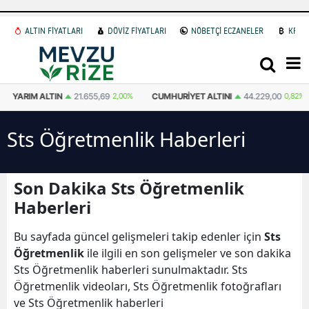
ALTIN FİYATLARI
DÖVİZ FİYATLARI
NÖBETÇİ ECZANELER
KRİP
YARIM ALTIN
21.655,69
2,00%
CUMHURIYET ALTINI
44.229,00
0,82%
Sts Öğretmenlik Haberleri
Son Dakika Sts Öğretmenlik
Haberleri
Bu sayfada güncel gelişmeleri takip edenler için
Sts
Öğretmenlik
ile ilgili en son gelişmeler ve son dakika
Sts Öğretmenlik haberleri sunulmaktadır. Sts
Öğretmenlik videoları, Sts Öğretmenlik fotoğrafları
ve Sts Öğretmenlik haberleri