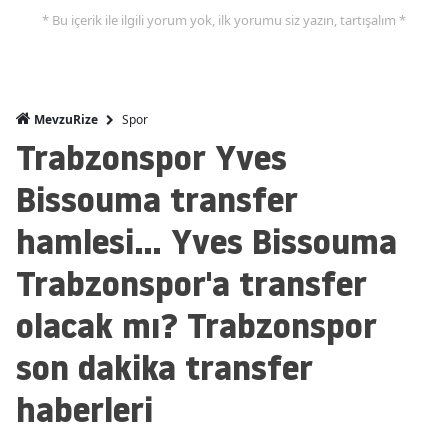
* Bu içerik ile ilgili yorum yok, ilk yorumu siz yazın, tartışalım *
Spor
MevzuRize
Trabzonspor Yves
Bissouma transfer
hamlesi... Yves Bissouma
Trabzonspor'a transfer
olacak mı? Trabzonspor
son dakika transfer
haberleri