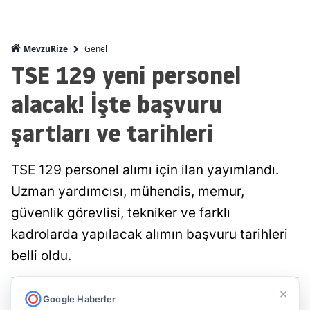
Genel
MevzuRize
TSE 129 yeni personel
alacak! İşte başvuru
şartları ve tarihleri
TSE 129 personel alımı için ilan yayımlandı.
Uzman yardımcısı, mühendis, memur,
güvenlik görevlisi, tekniker ve farklı
kadrolarda yapılacak alımın başvuru tarihleri
belli oldu.
×
Mevzu Rize
Yayınlanma
Google Haberler
09 Ağustos 2026 - 13:28
Editör