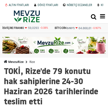
ALTIN FİYATLARI
DÖVİZ FİYATLARI
NÖBETÇİ ECZANELER
KRİP
BITCOIN
BITCOIN
E
64.868,61
-0.167%
3.088.867
-0.136%
(USDT)
(TL)
Rize
MevzuRize
TOKİ, Rize'de 79 konutu
hak sahiplerine 24-30
Haziran 2026 tarihlerinde
teslim etti