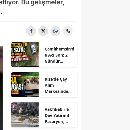
fliyor. Bu gelişmeler,
.
Çamlıhemşin'd
e Acı Son: 2
Gündür
Aranan Kişi
Uçuruma
Rize'de Çay
Yuvarlanan
Alım
Araçta Ölü
Merkezinde
Bulundu
Sıra Kavgası:
Mevsimlik
Vakfıkebir'e
İşçiler
Dev Yatırım!
Arasında
Pazaryeri,
Gerginlik
Kapalı