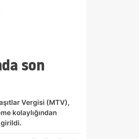
nda son
şıtlar Vergisi (MTV),
deme kolaylığından
irildi.