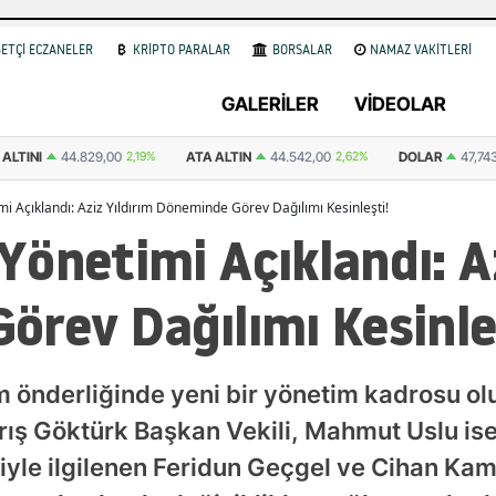
ETÇİ ECZANELER
KRİPTO PARALAR
BORSALAR
NAMAZ VAKİTLERİ
GALERİLER
VİDEOLAR
LTINI
44.829,00
2,19%
ATA ALTIN
44.542,00
2,62%
DOLAR
47,743
i Açıklandı: Aziz Yıldırım Döneminde Görev Dağılımı Kesinleşti!
önetimi Açıklandı: Az
rev Dağılımı Kesinle
m önderliğinde yeni bir yönetim kadrosu ol
rış Göktürk Başkan Vekili, Mahmut Uslu is
eriyle ilgilenen Feridun Geçgel ve Cihan Ka