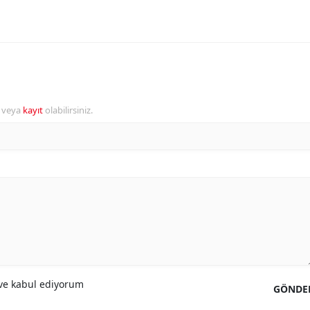
r veya
kayıt
olabilirsiniz.
e kabul ediyorum
GÖNDE