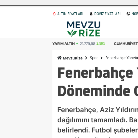
ALTIN FİYATLARI
DÖVİZ FİYATLARI
NÖB
 ALTIN
10.889,99
2,59%
YARIM ALTIN
21.779,98
2,59%
CUMHURIYET A
Spor
Fenerbahçe Yönetim
MevzuRize
Fenerbahçe Y
Döneminde Gö
Fenerbahçe, Aziz Yıldırı
dağılımını tamamladı. Ba
belirlendi. Futbol şubel