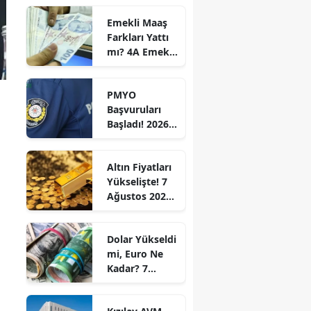
Otopark ve
Emekli Maaş
Kent Parkı
Farkları Yattı
Projesi Hızla
mı? 4A Emekli
Yükseliyor
Maaş Farkları
Ne Zaman
PMYO
Yatacak? İşte
Başvuruları
2026 Temmuz
Başladı! 2026
Ödeme
Polis
Takvimi
Akademisi 3
Altın Fiyatları
Bin 250
Yükselişte! 7
Öğrenci
Ağustos 2026
Alacak:
Cuma Gram,
Başvuru
Çeyrek ve Ons
Şartları ve
Dolar Yükseldi
Altın Ne
Tarihleri
mi, Euro Ne
Kadar?
Açıklandı
Kadar? 7
Ağustos 2026
Cuma Güncel