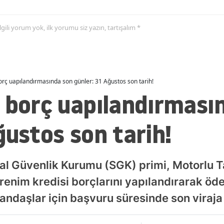
 ilgili yorum yok, ilk yorumu siz yazın, tartışalım *
orç uapılandırmasında son günler: 31 Ağustos son tarih!
K borç uapılandırması
ğustos son tarih!
l Güvenlik Kurumu (SGK) primi, Motorlu Ta
ğrenim kredisi borçlarını yapılandırarak ö
ndaşlar için başvuru süresinde son viraja g