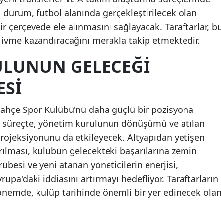
u durum, futbol alanında gerçekleştirilecek olan
r çerçevede ele alınmasını sağlayacak. Taraftarlar, b
ir ivme kazandıracağını merakla takip etmektedir.
ULUNUN GELECEĞI
ESI
bahçe Spor Kulübü'nü daha güçlü bir pozisyona
Bu süreçte, yönetim kurulunun dönüşümü ve atılan
projeksiyonunu da etkileyecek. Altyapıdan yetişen
rılması, kulübün gelecekteki başarılarına zemin
rübesi ve yeni atanan yöneticilerin enerjisi,
upa'daki iddiasını artırmayı hedefliyor. Taraftarların
önemde, kulüp tarihinde önemli bir yer edinecek ola