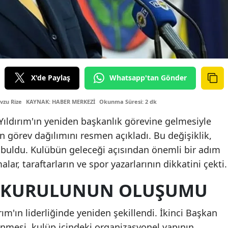
X'de Paylaş
Whatsapp'tan Gönder
vzu Rize
KAYNAK: HABER MERKEZİ
Okunma Süresi: 2 dk
Yıldırım'ın yeniden başkanlık görevine gelmesiyle
n görev dağılımını resmen açıkladı. Bu değişiklik,
 buldu. Kulübün geleceği açısından önemli bir adım
lar, taraftarların ve spor yazarlarının dikkatini çekti.
M KURULUNUN OLUŞUMU
rım'ın liderliğinde yeniden şekillendi. İkinci Başkan
enmesi, kulüp içindeki organizasyonel yapının