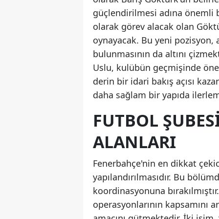
güçlendirilmesi adına önemli b
olarak görev alacak olan Göktür
oynayacak. Bu yeni pozisyon, a
bulunmasının da altını çizmekt
Uslu, kulübün geçmişinde önem
derin bir idari bakış açısı kaz
daha sağlam bir yapıda ilerle
FUTBOL ŞUBES
ALANLARI
Fenerbahçe'nin en dikkat çekici
yapılandırılmasıdır. Bu bölüm
koordinasyonuna bırakılmıştır.
operasyonlarının kapsamını ar
amacını gütmektedir. İki isim,