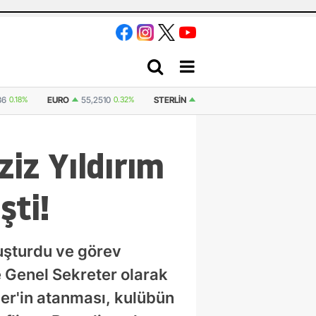
6
0.18%
EURO
55,2510
0.32%
STERLIN
64,4811
0.38%
İSVIÇRE FRA
iz Yıldırım
şti!
uşturdu ve görev
e Genel Sekreter olarak
mer'in atanması, kulübün