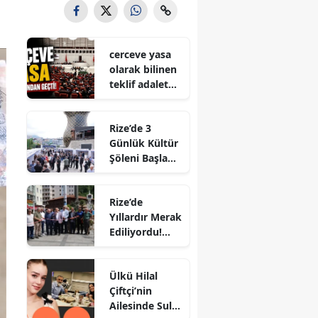
cerceve yasa
olarak bilinen
teklif adalet
komisyonund
a kabul edildi
Rize’de 3
Günlük Kültür
Şöleni Başladı!
Çay
Çarşısı’nda
Rize’de
Ziyaretçilerini
Yıllardır Merak
Bekliyor
Ediliyordu!
Çayeli
Açıklarındaki
Ülkü Hilal
Petrol İçin
Çiftçi’nin
Dikkat Çeken
Ailesinde Sular
Gelişme