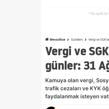
* Bu içerik ile
Gündem
Vergi ve SGK b
MevzuRize
Vergi ve SG
günler: 31 A
Kamuya olan vergi, Sosya
trafik cezaları ve KYK ö
faydalanmak isteyen vata