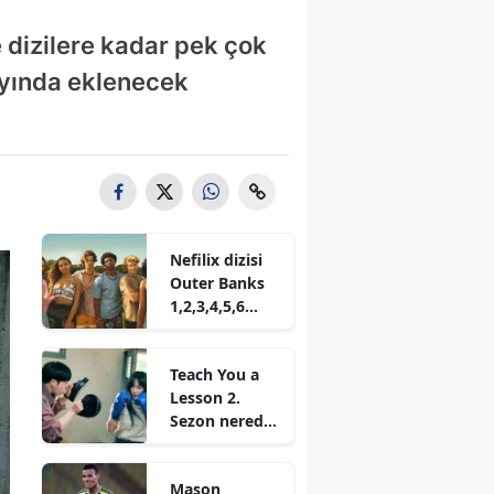
 dizilere kadar pek çok
 ayında eklenecek
Nefilix dizisi
Outer Banks
1,2,3,4,5,6
sezon nereden
izlenir?
Teach You a
Lesson 2.
Sezon nereden
izlenir? Ne
zaman
Mason
başlayacak