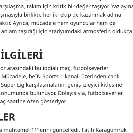
rşılaşma, takım için kritik bir değer taşıyor. Yaz ayın
şmasıyla birlikte her iki ekip de kazanmak adına
caktır. Ayrıca, mücadele hem oyuncular hem de
r anlam taşıdığı için stadyumdaki atmosferin oldukça
ILGILERI
r arasındaki bu iddialı maç, futbolseverler
 Mücadele, beIN Sports 1 kanalı üzerinden canlı
Süper Lig karşılaşmalarını geniş izleyici kitlesine
 konumunda bulunuyor. Dolayısıyla, futbolseverler
aç saatine özen gösteriyor.
LER
a muhtemel 11'lerini güncelledi. Fatih Karagümrük