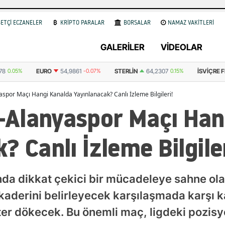
ETÇİ ECZANELER
KRİPTO PARALAR
BORSALAR
NAMAZ VAKİTLERİ
GALERİLER
VİDEOLAR
7%
STERLIN
64,2307
0.15%
İSVIÇRE FRANKI
58,6180
-0.58%
BITC
por Maçı Hangi Kanalda Yayınlanacak? Canlı İzleme Bilgileri!
Alanyaspor Maçı Han
? Canlı İzleme Bilgiler
sında dikkat çekici bir mücadeleye sahne o
aderini belirleyecek karşılaşmada karşı ka
 ter dökecek. Bu önemli maç, ligdeki pozisy