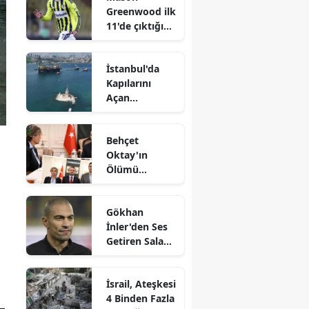
Greenwood ilk
11'de çıktığı
ilk maça
damga vurdu
İstanbul'da
Kapılarını
Açan
Dünyanın
Üçüncü Büyük
Behçet
Vinç Gemisi!
Oktay'ın
Ölümü
Üzerine FETÖ
Bağlantıları
Gökhan
Tartışılıyor:
İnler'den Ses
Bakan Gürlek,
Getiren Salah
Müdürün
Yatırımı!
Hedefte
Olduğunu
İsrail, Ateşkesi
Açıkladı!
4 Binden Fazla