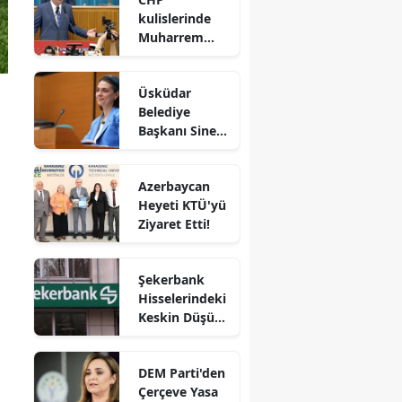
kulislerinde
Muharrem
İnce iddiası!
Genel
Üsküdar
başkanlığa mı
Belediye
hazırlanıyor?
Başkanı Sinem
Dedetaş ve 3
kişi
Azerbaycan
tutuklandı!
Heyeti KTÜ'yü
Ziyaret Etti!
Şekerbank
Hisselerindeki
Keskin Düşüş
Üzerine
Kamuyu
DEM Parti'den
Aydınlatma
Çerçeve Yasa
Platformu'na