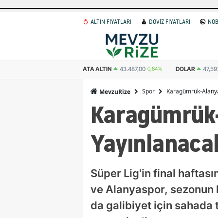
ALTIN FİYATLARI
DÖVİZ FİYATLARI
NÖB
 ALTIN
43.487,00
0,84%
DOLAR
47,5978
0.05%
EURO
54,9861
-0.0
Spor
Karagümrük-Alanyas
MevzuRize
Karagümrük-
Yayınlanacak
Süper Lig'in final hafta
ve Alanyaspor, sezonun k
da galibiyet için sahada