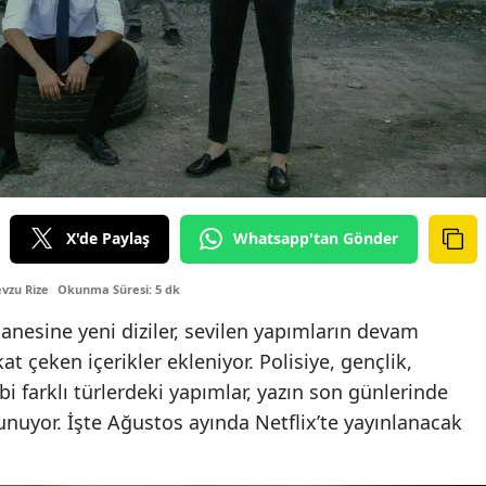
X'de Paylaş
Whatsapp'tan Gönder
vzu Rize
Okunma Süresi: 5 dk
nesine yeni diziler, sevilen yapımların devam
kat çeken içerikler ekleniyor. Polisiye, gençlik,
i farklı türlerdeki yapımlar, yazın son günlerinde
 sunuyor. İşte Ağustos ayında Netflix’te yayınlanacak