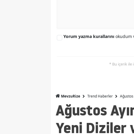
Yorum yazma kurallarını
okudum v
* Bu içerik ile
Trend Haberler
Ağustos 
MevzuRize
Ağustos Ayın
Yeni Diziler 