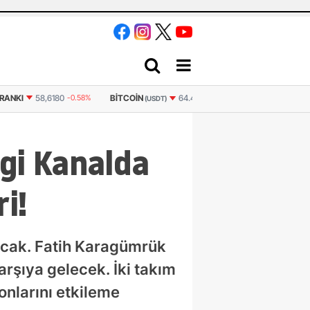
OIN
BITCOIN
ETHERE
64.454,14
-0.665%
3.064.641
-0.412%
(USDT)
(TL)
gi Kanalda
i!
lacak. Fatih Karagümrük
rşıya gelecek. İki takım
onlarını etkileme