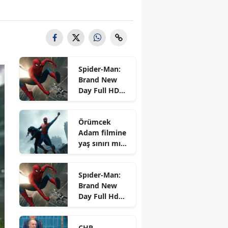
Spider-Man:
Brand New
Day Full HD
izle! (Türkçe
Dublaj ve
Örümcek
Altyazılı)
Adam filmine
Spider-Man:
yaş sınırı mı
Brand New
geldi? Spider-
Day tek parça
Man: Brand
nereden
Spıder-Man:
New Day yaş
izlenir
Brand New
sınırı kaç?
Day Full Hd
İzle!
CHP