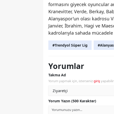
formasını giyecek oyuncular ar
Kranevitter, Verde, Berkay, Bab
Alanyaspor'un olası kadrosu Vi
Janvier, İbrahim, Hagi ve Maes
kadrolarıyla sahada mücadele 
#Trendyol Süper Lig
#Alanyas
Yorumlar
Takma Ad
Yorum yapmak için, isterseniz
giriş
yapabili
Yorum Yazın (500 Karakter)