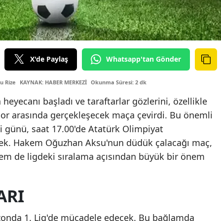
X'de Paylaş
Whatsapp'tan Gönder
u Rize
KAYNAK: HABER MERKEZİ
Okunma Süresi: 2 dk
 heyecanı başladı ve taraftarlar gözlerini, özellikle
or arasında gerçekleşecek maça çevirdi. Bu önemli
 günü, saat 17.00'de Atatürk Olimpiyat
cek. Hakem Oğuzhan Aksu'nun düdük çalacağı maç,
em de ligdeki sıralama açısından büyük bir önem
ARI
zonda 1. Lig'de mücadele edecek. Bu bağlamda