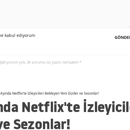
e kabul ediyorum
GÖNDE
 ilgili yorum yok, ilk yorumu siz yazın, tartışalım *
Ayında Netflix'te İzleyicileri Bekleyen Yeni Diziler ve Sezonlar!
da Netflix'te İzleyici
ve Sezonlar!