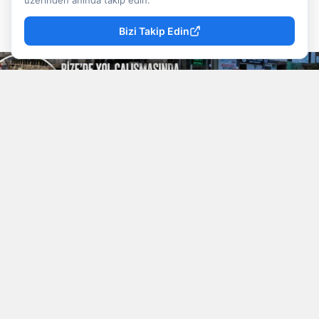
üzerinden anında takip edin.
Doğancan İlek
Rize
Yayınlanma
07 Ağustos 2026 - 22:49
Muhabir
Haberleri
Bizi Takip Edin
YAYINLAMA: 07 Ağustos 2026 - 22.49
YAZAR: Doğancan İlek
Okunma Süresi: 1 