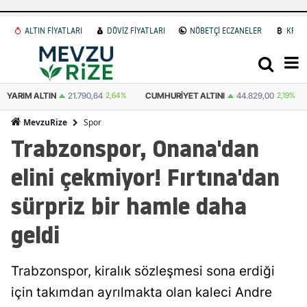
ALTIN FİYATLARI
DÖVİZ FİYATLARI
NÖBETÇİ ECZANELER
KRİP
0,64
2,64%
CUMHURIYET ALTINI
44.829,00
2,19%
ATA ALTIN
44.558,
Spor
MevzuRize
Trabzonspor, Onana'dan
elini çekmiyor! Fırtına'dan
sürpriz bir hamle daha
geldi
Trabzonspor, kiralık sözleşmesi sona erdiği
için takımdan ayrılmakta olan kaleci Andre