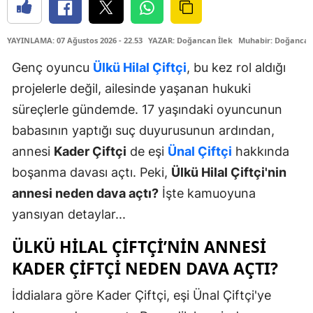
YAYINLAMA: 07 Ağustos 2026 - 22.53
YAZAR: Doğancan İlek
Muhabir: Doğancan
Genç oyuncu
Ülkü Hilal Çiftçi
, bu kez rol aldığı
projelerle değil, ailesinde yaşanan hukuki
süreçlerle gündemde. 17 yaşındaki oyuncunun
babasının yaptığı suç duyurusunun ardından,
annesi
Kader Çiftçi
de eşi
Ünal Çiftçi
hakkında
boşanma davası açtı. Peki,
Ülkü Hilal Çiftçi'nin
annesi neden dava açtı?
İşte kamuoyuna
yansıyan detaylar...
ÜLKÜ HILAL ÇIFTÇI’NIN ANNESI
KADER ÇIFTÇI NEDEN DAVA AÇTI?
İddialara göre Kader Çiftçi, eşi Ünal Çiftçi'ye