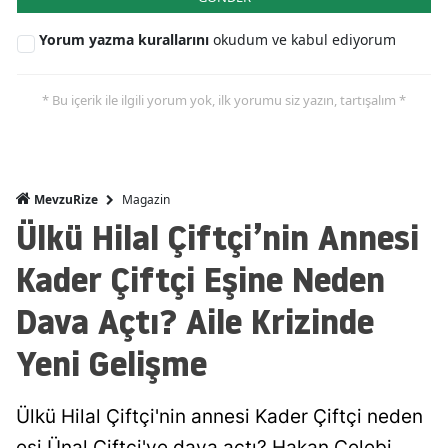
Yorum yazma kurallarını
okudum ve kabul ediyorum
* Bu içerik ile ilgili yorum yok, ilk yorumu siz yazın, tartışalım *
Magazin
MevzuRize
Ülkü Hilal Çiftçi’nin Annesi
Kader Çiftçi Eşine Neden
Dava Açtı? Aile Krizinde
Yeni Gelişme
Ülkü Hilal Çiftçi'nin annesi Kader Çiftçi neden
eşi Ünal Çiftçi'ye dava açtı? Hakan Çelebi