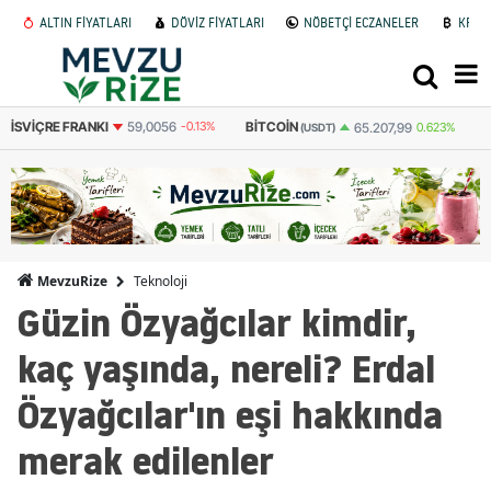
ALTIN FİYATLARI
DÖVİZ FİYATLARI
NÖBETÇİ ECZANELER
KRİP
İSVIÇRE FRANKI
59,0056
-0.13%
BITCOIN
65.207,99
0.623%
(USDT)
Teknoloji
MevzuRize
Güzin Özyağcılar kimdir,
kaç yaşında, nereli? Erdal
Özyağcılar'ın eşi hakkında
merak edilenler