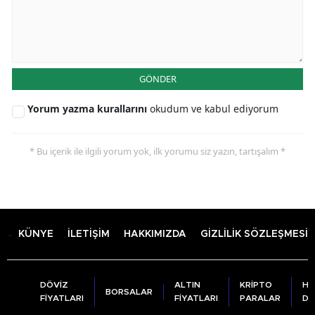
GÖNDER
Yorum yazma kurallarını
okudum ve kabul ediyorum
* Bu içerik ile ilgili yorum yok, ilk yorumu siz yazın, tartışalım *
KÜNYE
İLETİŞİM
HAKKIMIZDA
GİZLİLİK SÖZLEŞMESİ
DÖVİZ
ALTIN
KRİPTO
HA
BORSALAR
FİYATLARI
FİYATLARI
PARALAR
DU