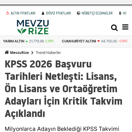
ALTIN FİYATLARI
DÖVİZ FİYATLARI
NÖBETÇİ ECZANELER
KRİP
.779,98
2,59%
CUMHURIYET ALTINI
44.750,00
-0,18%
ATA ALTIN
44.5
Trend Haberler
MevzuRize
KPSS 2026 Başvuru
Tarihleri Netleşti: Lisans,
Ön Lisans ve Ortaöğretim
Adayları İçin Kritik Takvim
Açıklandı
Milyonlarca Adayın Beklediği KPSS Takvimi