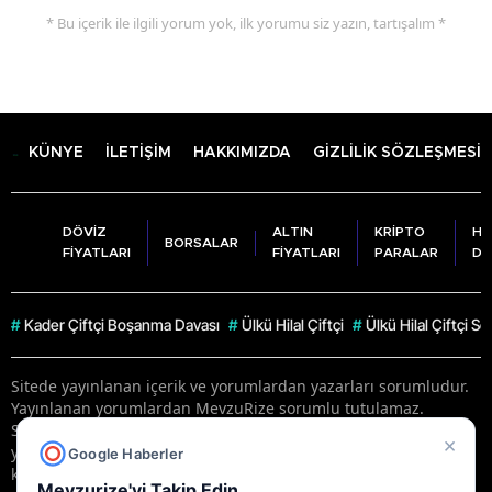
* Bu içerik ile ilgili yorum yok, ilk yorumu siz yazın, tartışalım *
KÜNYE
İLETİŞİM
HAKKIMIZDA
GİZLİLİK SÖZLEŞMESİ
DÖVİZ
ALTIN
KRİPTO
HA
BORSALAR
FİYATLARI
FİYATLARI
PARALAR
DU
#
Kader Çiftçi Boşanma Davası
#
Ülkü Hilal Çiftçi
#
Ülkü Hilal Çiftçi S
Sitede yayınlanan içerik ve yorumlardan yazarları sorumludur.
Yayınlanan yorumlardan MevzuRize sorumlu tutulamaz.
Sitedeki tüm harici linkler ayrı bir sayfada açılır. Sitemizde
×
yayınlanan haber, köşe yazıları ve fotoğraflar izin alınmaksızın
Google Haberler
kaynak gösterilse dahi, herhangi bir ortamda kullanılamaz ve
Mevzurize'yi Takip Edin