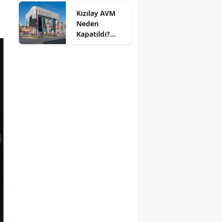
Cuma Güncel
Kızılay AVM
Döviz Fiyatları
Neden
Kapatıldı?
Kızılay AVM Ne
Zaman
Açılacak?