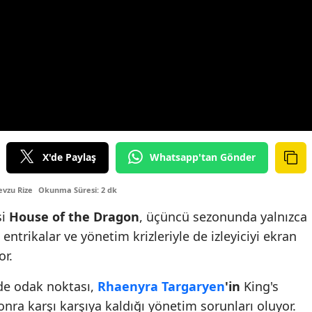
X'de Paylaş
Whatsapp'tan Gönder
vzu Rize
Okunma Süresi: 2 dk
si
House of the Dragon
, üçüncü sezonunda yalnızca
 entrikalar ve yönetim krizleriyle de izleyiciyi ekran
or.
e odak noktası,
Rhaenyra Targaryen
'in
King's
onra karşı karşıya kaldığı yönetim sorunları oluyor.