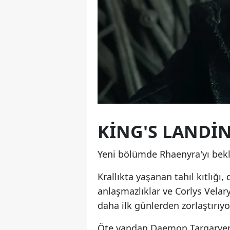
KING'S LANDIN
Yeni bölümde Rhaenyra'yı bekl
Krallıkta yaşanan tahıl kıtlığı,
anlaşmazlıklar ve Corlys Velaryo
daha ilk günlerden zorlaştırıyo
Öte yandan Daemon Targaryen'