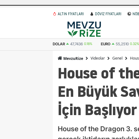
ALTIN FİYATLARI
DÖVİZ FİYATLARI
NÖB
DOLAR
47,7436
0.18%
EURO
55,2510
0.32%
STERLIN
64,4811
0.3
Videolar
Genel
House
MevzuRize
House of th
En Büyük Sav
İçin Başlıyor
House of the Dragon 3. 
gerçek iktidarın zorlukl