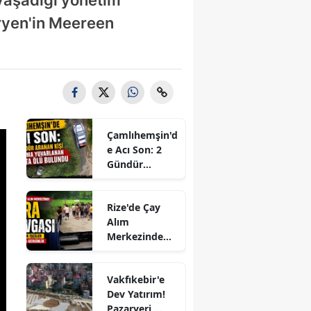
ryen'in Meereen
Çamlıhemşin'd
e Acı Son: 2
Gündür
Aranan Kişi
Uçuruma
Rize'de Çay
Yuvarlanan
Alım
Araçta Ölü
Merkezinde
Bulundu
Sıra Kavgası:
Mevsimlik
Vakfıkebir'e
İşçiler
Dev Yatırım!
Arasında
Pazaryeri,
Gerginlik