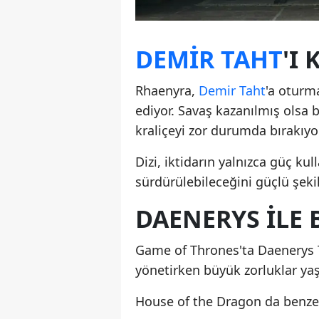
DEMIR TAHT
'I
Rhaenyra,
Demir Taht
'a oturm
ediyor. Savaş kazanılmış olsa bi
kraliçeyi zor durumda bırakıyor
Dizi, iktidarın yalnızca güç ku
sürdürülebileceğini güçlü şekil
DAENERYS ILE 
Game of Thrones'ta Daenerys T
yönetirken büyük zorluklar yaş
House of the Dragon da benzer