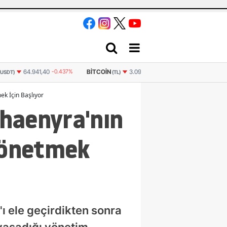
BITCOIN
ETHEREUM
GRAM
3.091.330
-0.337%
91.401
-0.6%
(TL)
(TL)
ek İçin Başlıyor
haenyra'nın
 Yönetmek
 ele geçirdikten sonra
 yaşadığı yönetim