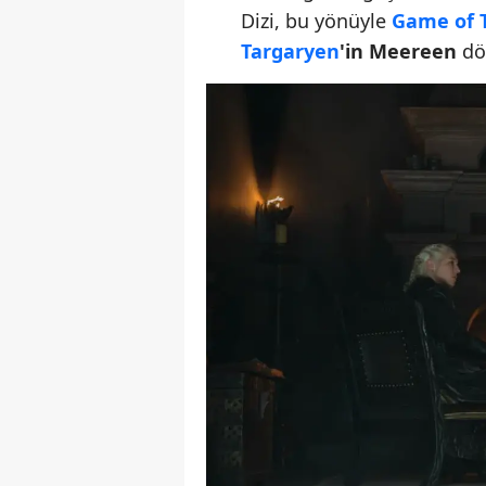
Dizi, bu yönüyle
Game of 
Targaryen
'in Meereen
dön