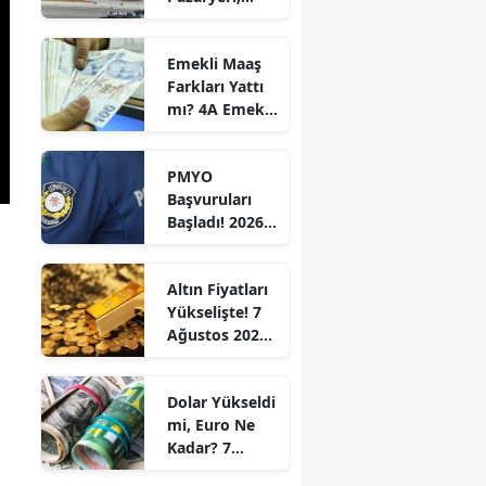
Kapalı
Otopark ve
Emekli Maaş
Kent Parkı
Farkları Yattı
Projesi Hızla
mı? 4A Emekli
Yükseliyor
Maaş Farkları
Ne Zaman
PMYO
Yatacak? İşte
Başvuruları
2026 Temmuz
Başladı! 2026
Ödeme
Polis
Takvimi
Akademisi 3
Altın Fiyatları
Bin 250
Yükselişte! 7
Öğrenci
Ağustos 2026
Alacak:
Cuma Gram,
Başvuru
Çeyrek ve Ons
Şartları ve
Dolar Yükseldi
Altın Ne
Tarihleri
mi, Euro Ne
Kadar?
Açıklandı
Kadar? 7
Ağustos 2026