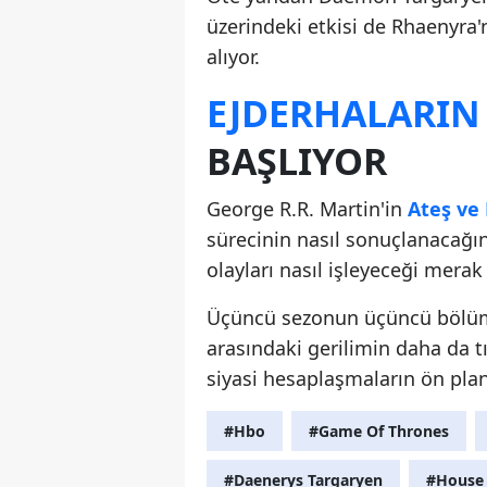
üzerindeki etkisi de Rhaenyra'
alıyor.
EJDERHALARIN
BAŞLIYOR
George R.R. Martin'in
Ateş ve
sürecinin nasıl sonuçlanacağına
olayları nasıl işleyeceği mer
Üçüncü sezonun üçüncü bölümü
arasındaki gerilimin daha da 
siyasi hesaplaşmaların ön plana
#Hbo
#Game Of Thrones
#Daenerys Targaryen
#House 