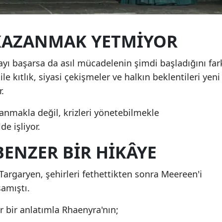
 KAZANMAK YETMIYOR
ayı başarsa da asıl mücadelenin şimdi başladığını far
le kıtlık, siyasi çekişmeler ve halkın beklentileri yeni
.
llanmakla değil, krizleri yönetebilmekle
de işliyor.
BENZER BIR HIKÂYE
argaryen, şehirleri fethettikten sonra Meereen'i
amıştı.
 bir anlatımla Rhaenyra'nın;