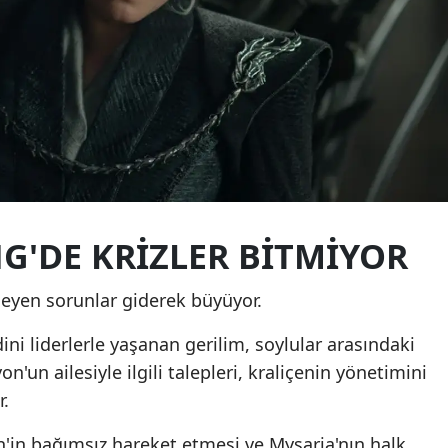
G'DE KRIZLER BITMIYOR
eyen sorunlar giderek büyüyor.
 dini liderlerle yaşanan gerilim, soylular arasındaki
n'un ailesiyle ilgili talepleri, kraliçenin yönetimini
r.
in bağımsız hareket etmesi ve Mysaria'nın halk