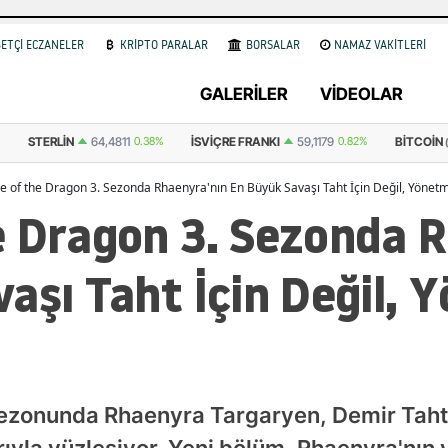
ETÇİ ECZANELER
KRİPTO PARALAR
BORSALAR
NAMAZ VAKİTLERİ
GALERİLER
VİDEOLAR
8%
İSVIÇRE FRANKI
59,1179
0.82%
BITCOIN
64.941,40
-0.437%
(USDT)
 of the Dragon 3. Sezonda Rhaenyra'nın En Büyük Savaşı Taht İçin Değil, Yönetm
e Dragon 3. Sezonda R
aşı Taht İçin Değil,
sezonunda Rhaenyra Targaryen, Demir Taht'ı
arıyla yüzleşiyor. Yeni bölüm, Rhaenyra'nın