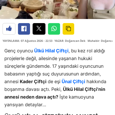
YAYINLAMA: 07 Ağustos 2026 - 22.53
YAZAR: Doğancan İlek
Muhabir: Doğancan
Genç oyuncu
Ülkü Hilal Çiftçi
, bu kez rol aldığı
projelerle değil, ailesinde yaşanan hukuki
süreçlerle gündemde. 17 yaşındaki oyuncunun
babasının yaptığı suç duyurusunun ardından,
annesi
Kader Çiftçi
de eşi
Ünal Çiftçi
hakkında
boşanma davası açtı. Peki,
Ülkü Hilal Çiftçi'nin
annesi neden dava açtı?
İşte kamuoyuna
yansıyan detaylar...