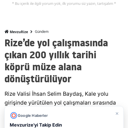
* Bu içerik ile ilgili yorum yok, ilk yorumu siz yazın, tartışalım *
Gündem
MevzuRize
Rize’de yol çalışmasında
çıkan 200 yıllık tarihi
köprü müze alana
dönüştürülüyor
Rize Valisi İhsan Selim Baydaş, Kale yolu
girişinde yürütülen yol çalışmaları sırasında
gün yüzüne çıkarılan yaklaşık 200 yıllık tarihi
×
Google Haberler
köprü alanında incelemelerde bulundu. Rize
Mevzurize'yi Takip Edin