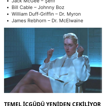
Jack McGee – Şerif
Bill Cable – Johnny Boz
William Duff-Griffin – Dr. Myron
James Rebhorn – Dr. McElwaine
TEMEL İÇGÜDÜ YENIDEN ÇEKILIYOR