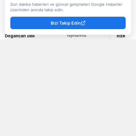
Belediyesi tarafından koruma altına alınan
Son dakika haberleri ve güncel gelişmeleri Google Haberler
tarihi yapı, üzeri camla kaplanarak ziyarete
üzerinden anında takip edin.
açılacak....
Bizi Takip Edin
Doğancan İlek
Rize
Yayınlanma
07 Ağustos 2026 - 22:49
Muhabir
Haberleri