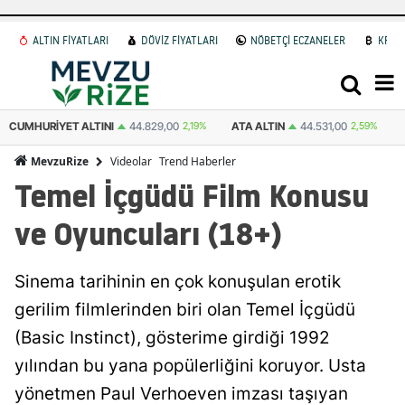
ALTIN FİYATLARI
DÖVİZ FİYATLARI
NÖBETÇİ ECZANELER
KRİP
ATA ALTIN
44.531,00
2,59%
DOLAR
47,7436
0.18%
EURO
55,2510
Videolar
Trend Haberler
MevzuRize
Temel İçgüdü Film Konusu
ve Oyuncuları (18+)
Sinema tarihinin en çok konuşulan erotik
gerilim filmlerinden biri olan Temel İçgüdü
(Basic Instinct), gösterime girdiği 1992
yılından bu yana popülerliğini koruyor. Usta
yönetmen Paul Verhoeven imzası taşıyan