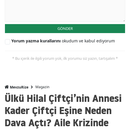
GÖNDER
Yorum yazma kurallarını
okudum ve kabul ediyorum
* Bu içerik ile ilgili yorum yok, ilk yorumu siz yazın, tartışalım *
Magazin
MevzuRize
Ülkü Hilal Çiftçi’nin Annesi
Kader Çiftçi Eşine Neden
Dava Açtı? Aile Krizinde