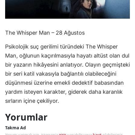
The Whisper Man – 28 Ağustos
Psikolojik suç gerilimi türündeki The Whisper
Man, oğlunun kaçırılmasıyla hayatı altüst olan dul
bir yazarın hikâyesini anlatıyor. Olayın geçmişteki
bir seri katil vakasıyla bağlantılı olabileceğini
düşünmesi üzerine emekli dedektif babasından
yardım isteyen karakter, giderek daha karanlık
sırların içine çekiliyor.
Yorumlar
Takma Ad
Yorum yapmak için, isterseniz
giriş
yapabilir veya
kayıt
olabilirsiniz.