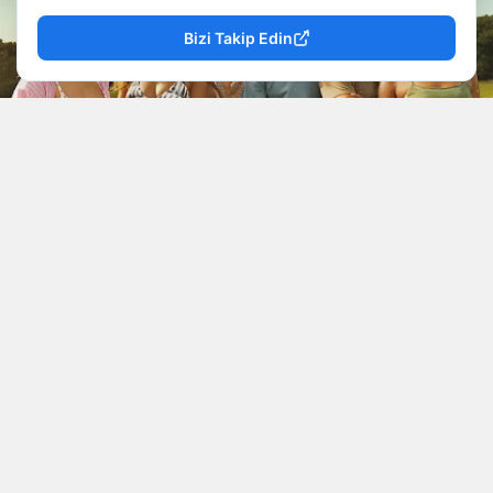
Bizi Takip Edin
YAYINLAMA: 06 Ağustos 2026 - 16.45
YAZAR: Mevzu Rize
Okunma Süresi: 1 dk
Netflix yönetimi ve dizi sorumluları Jonas Pate,
Josh Pate ile Shannon Burke, beşinci sezonun
hikayenin sonu olacağını net bir dille açıkladı.
Yapımcılar, senaryoyu uzatmak yerine planlanan
final etabıyla projeyi tamamlıyor. Dolayısıyla