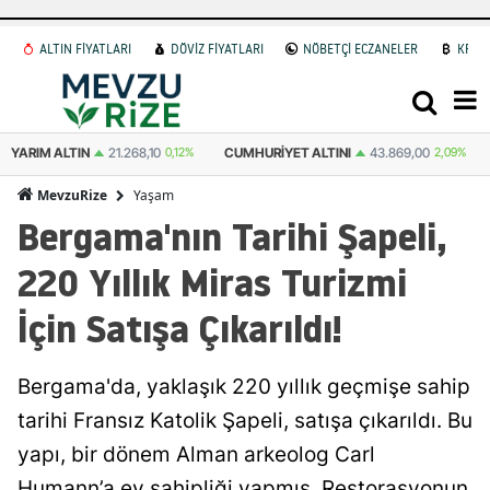
ALTIN FİYATLARI
DÖVİZ FİYATLARI
NÖBETÇİ ECZANELER
KRİP
 ALTINI
43.869,00
2,09%
ATA ALTIN
43.445,00
0,74%
DOLAR
47,
Yaşam
MevzuRize
Bergama'nın Tarihi Şapeli,
220 Yıllık Miras Turizmi
İçin Satışa Çıkarıldı!
Bergama'da, yaklaşık 220 yıllık geçmişe sahip
tarihi Fransız Katolik Şapeli, satışa çıkarıldı. Bu
yapı, bir dönem Alman arkeolog Carl
Humann’a ev sahipliği yapmış. Restorasyonun