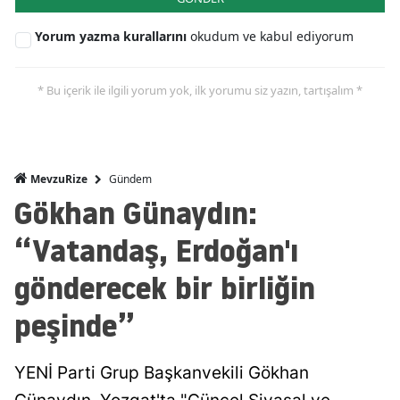
Yorum yazma kurallarını
okudum ve kabul ediyorum
* Bu içerik ile ilgili yorum yok, ilk yorumu siz yazın, tartışalım *
Gündem
MevzuRize
Gökhan Günaydın:
“Vatandaş, Erdoğan'ı
gönderecek bir birliğin
peşinde”
YENİ Parti Grup Başkanvekili Gökhan