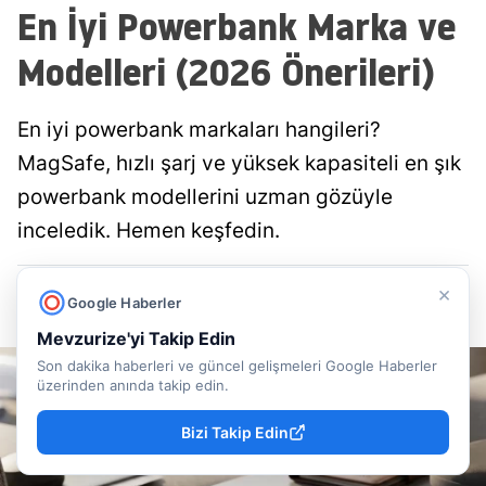
En İyi Powerbank Marka ve
Modelleri (2026 Önerileri)
En iyi powerbank markaları hangileri?
MagSafe, hızlı şarj ve yüksek kapasiteli en şık
powerbank modellerini uzman gözüyle
inceledik. Hemen keşfedin.
Doğancan İlek
Yayınlanma
×
Google Haberler
08 Ağustos 2026 - 21:43
Muhabir
Mevzurize'yi Takip Edin
Son dakika haberleri ve güncel gelişmeleri Google Haberler
üzerinden anında takip edin.
Bizi Takip Edin