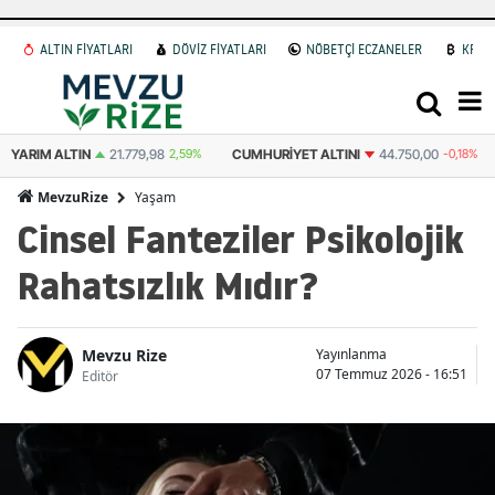
ALTIN FİYATLARI
DÖVİZ FİYATLARI
NÖBETÇİ ECZANELER
KRİP
CUMHURIYET ALTINI
44.750,00
-0,18%
ATA ALTIN
44.507,00
2,54%
Yaşam
MevzuRize
Cinsel Fanteziler Psikolojik
Rahatsızlık Mıdır?
Mevzu Rize
Yayınlanma
07 Temmuz 2026 - 16:51
Editör