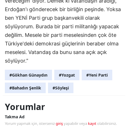
vereceğim’ diyor. Demek ki vatandaşın aradığı,
Erdoğan'ı gönderecek bir birliğin peşinde. Yoksa
ben YENİ Parti grup başkanvekili olarak
söylüyorum. Burada bir parti militanlığı yapacak
değilim. Mesele bir parti meselesinden çok öte
Türkiye'deki demokrasi güçlerinin beraber olma
meselesi. Vatandaş da bunu sana açık açık
söylüyor.”
#Gökhan Günaydın
#Yozgat
#Yeni Parti
#Bahadın Şenlik
#Söyleşi
Yorumlar
Takma Ad
Yorum yapmak için, isterseniz
giriş
yapabilir veya
kayıt
olabilirsiniz.