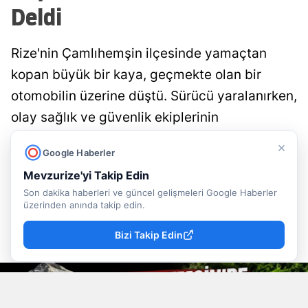
Deldi
Rize'nin Çamlıhemşin ilçesinde yamaçtan
kopan büyük bir kaya, geçmekte olan bir
otomobilin üzerine düştü. Sürücü yaralanırken,
olay sağlık ve güvenlik ekiplerinin
müdahalesiyle kontrol altına alındı. Yetkililer,
×
Google Haberler
kaya düşmesi riskine karşı dikkatli olunması
Mevzurize'yi Takip Edin
uyarısında bulundu.
Son dakika haberleri ve güncel gelişmeleri Google Haberler
üzerinden anında takip edin.
Mevzu Rize
Yayınlanma
06 Ağustos 2026 - 10:28
Editör
Bizi Takip Edin