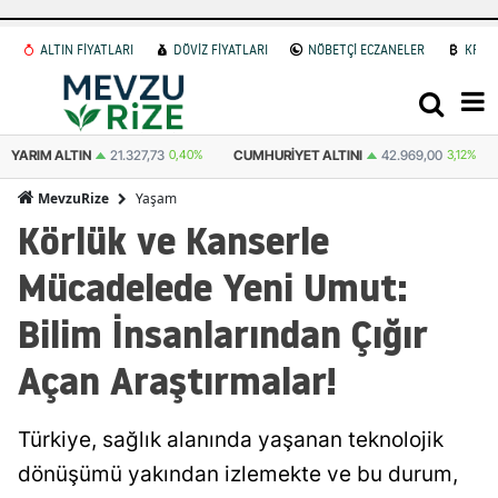
ALTIN FİYATLARI
DÖVİZ FİYATLARI
NÖBETÇİ ECZANELER
KRİP
YARIM ALTIN
21.327,73
0,40%
CUMHURIYET ALTINI
42.969,00
3,12%
Yaşam
MevzuRize
Körlük ve Kanserle
Mücadelede Yeni Umut:
Bilim İnsanlarından Çığır
Açan Araştırmalar!
Türkiye, sağlık alanında yaşanan teknolojik
dönüşümü yakından izlemekte ve bu durum,