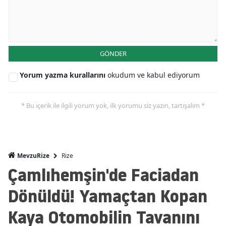
GÖNDER
Yorum yazma kurallarını
okudum ve kabul ediyorum
* Bu içerik ile ilgili yorum yok, ilk yorumu siz yazın, tartışalım *
Rize
MevzuRize
Çamlıhemşin'de Faciadan
Dönüldü! Yamaçtan Kopan
Kaya Otomobilin Tavanını