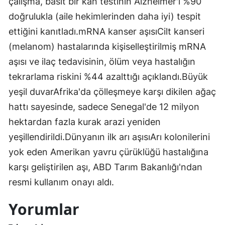
çalışma, basit bir kan testinin Alzheimer'ı %90
doğrulukla (aile hekimlerinden daha iyi) tespit
ettiğini kanıtladı.mRNA kanser aşısıCilt kanseri
(melanom) hastalarında kişiselleştirilmiş mRNA
aşısı ve ilaç tedavisinin, ölüm veya hastalığın
tekrarlama riskini %44 azalttığı açıklandı.Büyük
yeşil duvarAfrika'da çölleşmeye karşı dikilen ağaç
hattı sayesinde, sadece Senegal'de 12 milyon
hektardan fazla kurak arazi yeniden
yeşillendirildi.Dünyanın ilk arı aşısıArı kolonilerini
yok eden Amerikan yavru çürüklüğü hastalığına
karşı geliştirilen aşı, ABD Tarım Bakanlığı'ndan
resmi kullanım onayı aldı.
Yorumlar