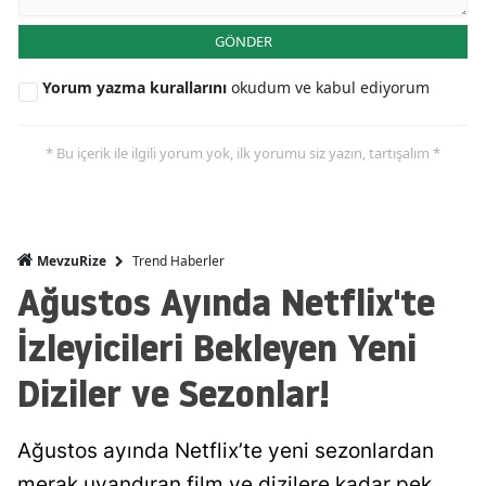
GÖNDER
Yorum yazma kurallarını
okudum ve kabul ediyorum
* Bu içerik ile ilgili yorum yok, ilk yorumu siz yazın, tartışalım *
Trend Haberler
MevzuRize
Ağustos Ayında Netflix'te
İzleyicileri Bekleyen Yeni
Diziler ve Sezonlar!
Ağustos ayında Netflix’te yeni sezonlardan
merak uyandıran film ve dizilere kadar pek