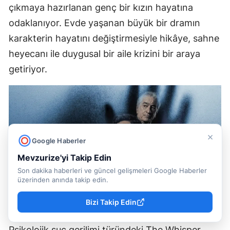
çıkmaya hazırlanan genç bir kızın hayatına
odaklanıyor. Evde yaşanan büyük bir dramın
karakterin hayatını değiştirmesiyle hikâye, sahne
heyecanı ile duygusal bir aile krizini bir araya
getiriyor.
×
Google Haberler
Mevzurize'yi Takip Edin
Son dakika haberleri ve güncel gelişmeleri Google Haberler
üzerinden anında takip edin.
Bizi Takip Edin
The Whisper Man – 28 Ağustos
Psikolojik suç gerilimi türündeki The Whisper