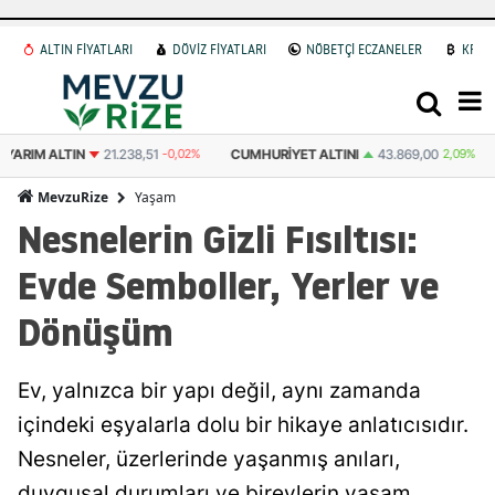
ALTIN FİYATLARI
DÖVİZ FİYATLARI
NÖBETÇİ ECZANELER
KRİP
ATA ALTIN
43.436,00
0,72%
DOLAR
47,5972
0.06%
EURO
54,9
Yaşam
MevzuRize
Nesnelerin Gizli Fısıltısı:
Evde Semboller, Yerler ve
Dönüşüm
Ev, yalnızca bir yapı değil, aynı zamanda
içindeki eşyalarla dolu bir hikaye anlatıcısıdır.
Nesneler, üzerlerinde yaşanmış anıları,
duygusal durumları ve bireylerin yaşam