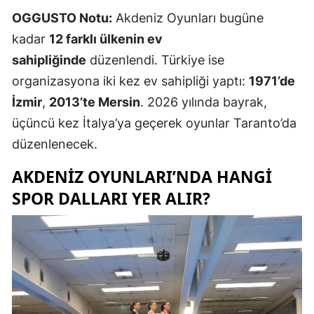
OGGUSTO Notu:
Akdeniz Oyunları bugüne
kadar
12 farklı ülkenin ev
sahipliğinde
düzenlendi. Türkiye ise
organizasyona iki kez ev sahipliği yaptı:
1971’de
İzmir
,
2013’te Mersin
. 2026 yılında bayrak,
üçüncü kez İtalya’ya geçerek oyunlar Taranto’da
düzenlenecek.
AKDENIZ OYUNLARI’NDA HANGI
SPOR DALLARI YER ALIR?