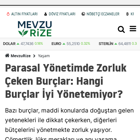
ALTIN FİYATLARI
DÖVİZ FİYATLARI
NÖBETÇİ ECZANELER
KRİP
EURO
55,2510
0.32%
STERLIN
64,4811
0.38%
İSVIÇRE FRANKI
59,
Yaşam
MevzuRize
Parasal Yönetimde Zorluk
Çeken Burçlar: Hangi
Burçlar İyi Yönetemiyor?
Bazı burçlar, maddi konularda doğuştan gelen
yetenekleri ile dikkat çekerken, diğerleri
bütçelerini yönetmekte zorluk yaşıyor.
Cömertlik, lüks merakları ve anı yaşama