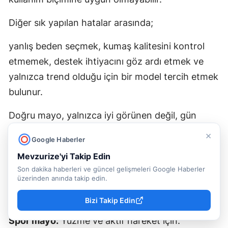
Diğer sık yapılan hatalar arasında;
yanlış beden seçmek, kumaş kalitesini kontrol
etmemek, destek ihtiyacını göz ardı etmek ve
yalnızca trend olduğu için bir model tercih etmek
bulunur.
Doğru mayo, yalnızca iyi görünen değil, gün
boyunca rahat kullanılan modeldir.
×
Google Haberler
MAYO SEÇIMINDE KISA REHBER
Mevzurize'yi Takip Edin
Son dakika haberleri ve güncel gelişmeleri Google Haberler
Tek parça mayo:
Pratik ve dengeli kullanım.
üzerinden anında takip edin.
Bikini mayo:
Kombin özgürlüğü ve hafiflik.
Bizi Takip Edin
Spor mayo:
Yüzme ve aktif hareket için.