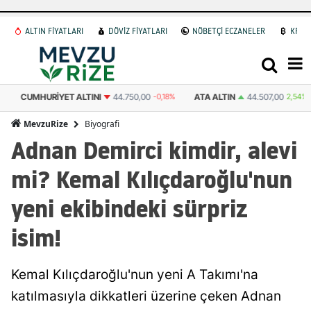
ALTIN FİYATLARI
DÖVİZ FİYATLARI
NÖBETÇİ ECZANELER
KRİP
CUMHURIYET ALTINI
44.750,00
-0,18%
ATA ALTIN
44.507,00
2,54%
Biyografi
MevzuRize
Adnan Demirci kimdir, alevi
mi? Kemal Kılıçdaroğlu'nun
yeni ekibindeki sürpriz
isim!
Kemal Kılıçdaroğlu'nun yeni A Takımı'na
katılmasıyla dikkatleri üzerine çeken Adnan