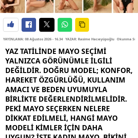
YAYINLAMA: 08 Ağustos 2026 - 16.34
YAZAR: Rasime Hacıeyüpoğlu
Okunma Süre
YAZ TATILINDE MAYO SEÇIMI
YALNIZCA GÖRÜNÜMLE ILGILI
DEĞILDIR. DOĞRU MODEL; KONFOR,
HAREKET ÖZGÜRLÜĞÜ, KULLANIM
AMACI VE BEDEN UYUMUYLA
BIRLIKTE DEĞERLENDIRILMELIDIR.
PEKI MAYO SEÇERKEN NELERE
DIKKAT EDILMELI, HANGI MAYO
MODELI KIMLER IÇIN DAHA
UYGUN? İŞTE KADIN MAYO, BIKINI