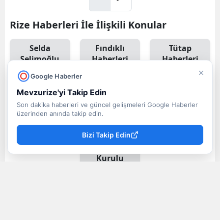
Rize Haberleri İle İlişkili Konular
Selda
Fındıklı
Tütap
Selimoğlu
Haberleri
Haberleri
Haberleri
Haberleri
×
Google Haberler
Mevzurize'yi Takip Edin
Türkiye
Sağlık
Sağlık
Son dakika haberleri ve güncel gelişmeleri Google Haberler
üzerinden anında takip edin.
Tanıtma
Hizmetleri Ve
Turizmi
Platformu
Sağlık
Haberleri
Bizi Takip Edin
Haberleri
Turizmi
Danışma
Kurulu
Başkanı
Haberleri
Akademisye
Sağlık