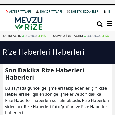
ALTIN FİYATLARI
DÖVİZ FİYATLARI
NÖBETÇİ ECZANELER
KRİP
CUMHURIYET ALTINI
44.829,00
2,19%
ATA ALTIN
44.545,00
2,63%
Rize Haberleri Haberleri
Son Dakika Rize Haberleri
Haberleri
Bu sayfada güncel gelişmeleri takip edenler için
Rize
Haberleri
ile ilgili en son gelişmeler ve son dakika
Rize Haberleri haberleri sunulmaktadır. Rize Haberleri
videoları, Rize Haberleri fotoğrafları ve Rize Haberleri
haberleri