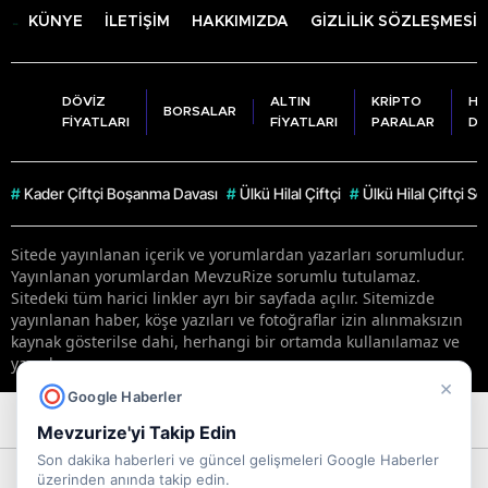
KÜNYE
İLETİŞİM
HAKKIMIZDA
GİZLİLİK SÖZLEŞMESİ
DÖVİZ
ALTIN
KRİPTO
HA
BORSALAR
FİYATLARI
FİYATLARI
PARALAR
DU
#
Kader Çiftçi Boşanma Davası
#
Ülkü Hilal Çiftçi
#
Ülkü Hilal Çiftçi S
Sitede yayınlanan içerik ve yorumlardan yazarları sorumludur.
Yayınlanan yorumlardan MevzuRize sorumlu tutulamaz.
Sitedeki tüm harici linkler ayrı bir sayfada açılır. Sitemizde
yayınlanan haber, köşe yazıları ve fotoğraflar izin alınmaksızın
kaynak gösterilse dahi, herhangi bir ortamda kullanılamaz ve
yayınlanamaz
×
Google Haberler
RSS
Copyright © 2026 . Her hakkı saklıdır.
Mevzurize'yi Takip Edin
Son dakika haberleri ve güncel gelişmeleri Google Haberler
üzerinden anında takip edin.