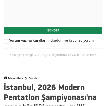
GÖNDER
Yorum yazma kurallarını
okudum ve kabul ediyorum
* Bu içerik ile ilgili yorum yok, ilk yorumu siz yazın, tartışalım *
Gündem
MevzuRize
İstanbul, 2026 Modern
Pentatlon Şampiyonası'na