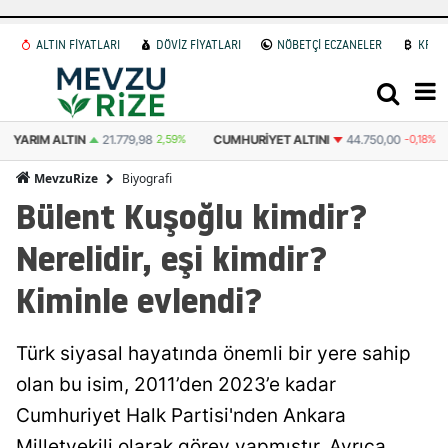
ALTIN FİYATLARI
DÖVİZ FİYATLARI
NÖBETÇİ ECZANELER
KRİP
YARIM ALTIN
21.779,98
2,59%
CUMHURIYET ALTINI
44.750,00
-0,18%
Biyografi
MevzuRize
Bülent Kuşoğlu kimdir?
Nerelidir, eşi kimdir?
Kiminle evlendi?
Türk siyasal hayatında önemli bir yere sahip
olan bu isim, 2011’den 2023’e kadar
Cumhuriyet Halk Partisi'nden Ankara
Milletvekili olarak görev yapmıştır. Ayrıca,