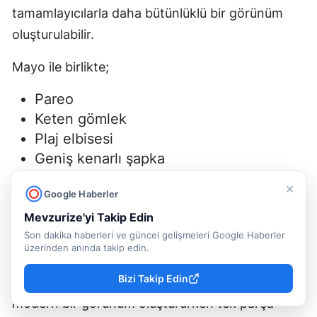
tamamlayıcılarla daha bütünlüklü bir görünüm
oluşturulabilir.
Mayo ile birlikte;
Pareo
Keten gömlek
Plaj elbisesi
Geniş kenarlı şapka
Güneş gözlüğü
×
Google Haberler
Plaj çantası
Sandalet veya terlik
Mevzurize'yi Takip Edin
Son dakika haberleri ve güncel gelişmeleri Google Haberler
gibi parçalar kullanılabilir.
üzerinden anında takip edin.
Bizi Takip Edin
Özellikle straplez mayo sade aksesuarlarla
modern bir görünüm oluştururken tek parça