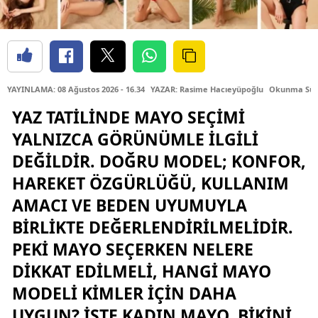
YAYINLAMA: 08 Ağustos 2026 - 16.34
YAZAR: Rasime Hacıeyüpoğlu
Okunma Süre
YAZ TATILINDE MAYO SEÇIMI
YALNIZCA GÖRÜNÜMLE ILGILI
DEĞILDIR. DOĞRU MODEL; KONFOR,
HAREKET ÖZGÜRLÜĞÜ, KULLANIM
AMACI VE BEDEN UYUMUYLA
BIRLIKTE DEĞERLENDIRILMELIDIR.
PEKI MAYO SEÇERKEN NELERE
DIKKAT EDILMELI, HANGI MAYO
MODELI KIMLER IÇIN DAHA
UYGUN? İŞTE KADIN MAYO, BIKINI