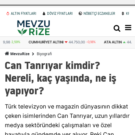
ALTIN FİYATLARI
DÖVİZ FİYATLARI
NÖBETÇİ ECZANELER
KRİP
CUMHURIYET ALTINI
44.750,00
-0,18%
ATA ALTIN
44.507,00
2,54%
Biyografi
MevzuRize
Can Tanrıyar kimdir?
Nereli, kaç yaşında, ne iş
yapıyor?
Türk televizyon ve magazin dünyasının dikkat
çeken isimlerinden Can Tanrıyar, uzun yıllardır
medya sektöründeki çalışmaları ve özel
hayatıyla gündemde yer alıyor. Peki Can