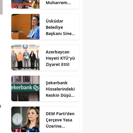
Muharrem
İnce iddiası!
Genel
Üsküdar
başkanlığa mı
Belediye
hazırlanıyor?
Başkanı Sinem
Dedetaş ve 3
kişi
Azerbaycan
tutuklandı!
Heyeti KTÜ'yü
Ziyaret Etti!
Şekerbank
Hisselerindeki
Keskin Düşüş
Üzerine
n
Kamuyu
DEM Parti'den
Aydınlatma
Çerçeve Yasa
Platformu'na
Üzerine
Açıklamada
Değerlendirm
Bulundu