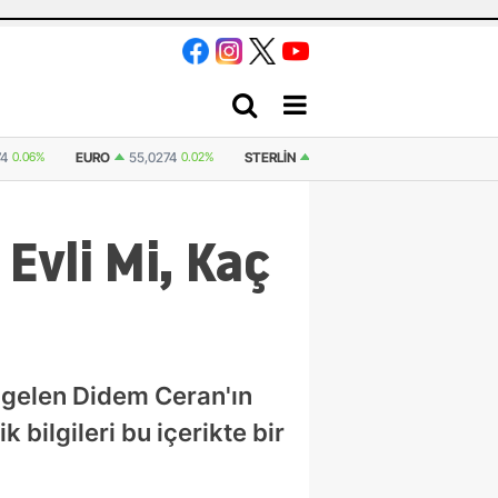
74
0.06%
EURO
55,0274
0.02%
STERLIN
64,2528
0.23%
İSVIÇRE F
Evli Mi, Kaç
 gelen Didem Ceran'ın
bilgileri bu içerikte bir