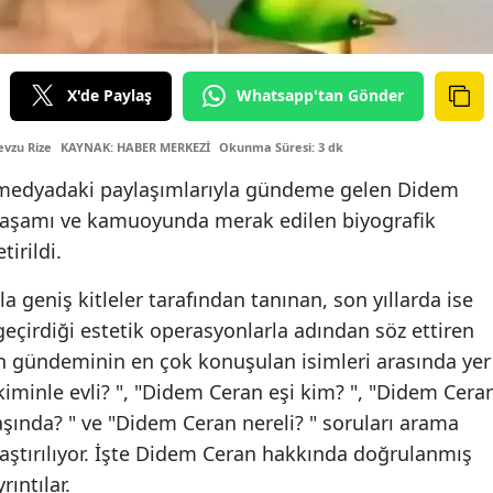
X'de Paylaş
Whatsapp'tan Gönder
vzu Rize
KAYNAK: HABER MERKEZİ
Okunma Süresi: 3 dk
l medyadaki paylaşımlarıyla gündeme gelen Didem
el yaşamı ve kamuoyunda merak edilen biyografik
tirildi.
 geniş kitleler tarafından tanınan, son yıllarda ise
eçirdiği estetik operasyonlarla adından söz ettiren
 gündeminin en çok konuşulan isimleri arasında yer
 kiminle evli? ", "Didem Ceran eşi kim? ", "Didem Cera
aşında? " ve "Didem Ceran nereli? " soruları arama
aştırılıyor. İşte Didem Ceran hakkında doğrulanmış
ıntılar.