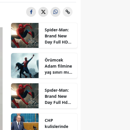
Spider-Man:
Brand New
Day Full HD
izle! (Türkçe
Dublaj ve
Örümcek
Altyazılı)
Adam filmine
Spider-Man:
yaş sınırı mı
Brand New
geldi? Spider-
Day tek parça
Man: Brand
nereden
Spıder-Man:
New Day yaş
izlenir
Brand New
sınırı kaç?
Day Full Hd
İzle!
CHP
kulislerinde