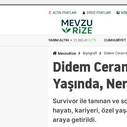
ALTIN FİYATLARI
DÖVİZ FİYATLARI
NÖB
K ALTIN
10.696,20
0,71%
YARIM ALTIN
21.392,41
0,71%
CUMHURIYET 
Biyografi
Didem Ceran Kim
MevzuRize
Didem Ceran 
Yaşında, Ner
Survivor ile tanınan ve
hayatı, kariyeri, özel ya
araya getirildi.