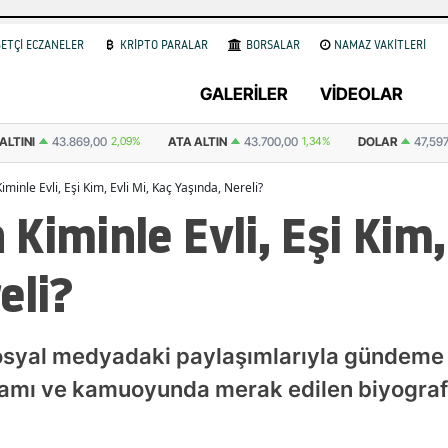
ETÇİ ECZANELER
KRİPTO PARALAR
BORSALAR
NAMAZ VAKİTLERİ
GALERİLER
VİDEOLAR
ALTINI
43.869,00
2,09%
ATA ALTIN
43.700,00
1,34%
DOLAR
47,59
inle Evli, Eşi Kim, Evli Mi, Kaç Yaşında, Nereli?
Kiminle Evli, Eşi Kim, 
eli?
 sosyal medyadaki paylaşımlarıyla gündeme
şamı ve kamuoyunda merak edilen biyografik 