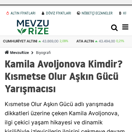
ALTIN FİYATLARI
DÖVİZ FİYATLARI
NÖBETÇİ ECZANELER
KRİP
ATA ALTIN
43.494,00
0,21%
DOLAR
47,6931
0.04%
EURO
55,1212
Biyografi
MevzuRize
Kamila Avoljonova Kimdir?
Kısmetse Olur Aşkın Gücü
Yarışmacısı
Kısmetse Olur Aşkın Gücü adlı yarışmada
dikkatleri üzerine çeken Kamila Avoljonova,
ilgi çekici yaşam hikayesi ve dinamik
kişiliğiyle izleyicilerin ilgisini çekmeye devam