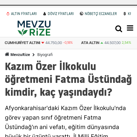
ALTIN FİYATLARI
DÖVİZ FİYATLARI
NÖBETÇİ ECZANELER
KRİP
CUMHURIYET ALTINI
44.750,00
-0,18%
ATA ALTIN
44.507,00
2,54%
Biyografi
MevzuRize
Kazım Özer İlkokulu
öğretmeni Fatma Üstündağ
kimdir, kaç yaşındaydı?
Afyonkarahisar'daki Kazım Özer İlkokulu'nda
görev yapan sınıf öğretmeni Fatma
Üstündağ'ın ani vefatı, eğitim dünyasında
büyük bir üzüntü yarattı. İl Milli Eğitim