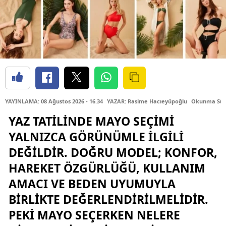
YAYINLAMA: 08 Ağustos 2026 - 16.34
YAZAR: Rasime Hacıeyüpoğlu
Okunma Süre
YAZ TATILINDE MAYO SEÇIMI
YALNIZCA GÖRÜNÜMLE ILGILI
DEĞILDIR. DOĞRU MODEL; KONFOR,
HAREKET ÖZGÜRLÜĞÜ, KULLANIM
AMACI VE BEDEN UYUMUYLA
BIRLIKTE DEĞERLENDIRILMELIDIR.
PEKI MAYO SEÇERKEN NELERE