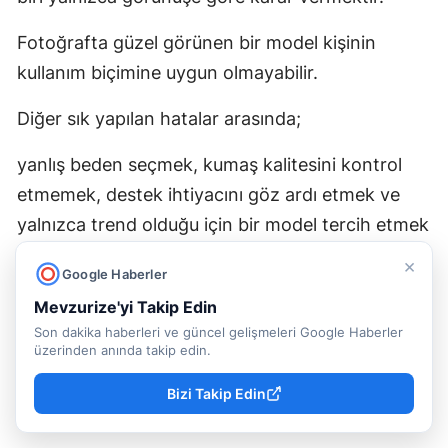
Fotoğrafta güzel görünen bir model kişinin
kullanım biçimine uygun olmayabilir.
Diğer sık yapılan hatalar arasında;
yanlış beden seçmek, kumaş kalitesini kontrol
etmemek, destek ihtiyacını göz ardı etmek ve
yalnızca trend olduğu için bir model tercih etmek
bulunur.
×
Google Haberler
Doğru mayo, yalnızca iyi görünen değil, gün
Mevzurize'yi Takip Edin
boyunca rahat kullanılan modeldir.
Son dakika haberleri ve güncel gelişmeleri Google Haberler
üzerinden anında takip edin.
MAYO SEÇIMINDE KISA REHBER
Bizi Takip Edin
Tek parça mayo:
Pratik ve dengeli kullanım.