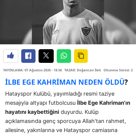
YAYINLAMA: 07 Ağustos 2026 - 18.56
YAZAR: Doğancan İlek
Okunma Süresi: 2 
İLBE EGE KAHRIMAN NEDEN ÖLDÜ
?
Hatayspor Kulübü, yayımladığı resmi taziye
mesajıyla altyapı futbolcusu
İlbe Ege Kahriman'ın
hayatını kaybettiğini
duyurdu. Kulüp
açıklamasında genç sporcuya Allah'tan rahmet,
ailesine, yakınlarına ve Hatayspor camiasına