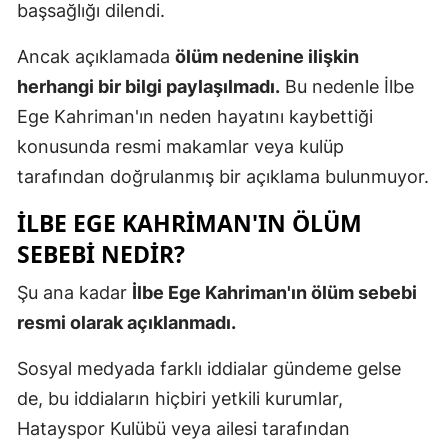
başsağlığı dilendi.
Ancak açıklamada
ölüm nedenine ilişkin
herhangi bir bilgi paylaşılmadı.
Bu nedenle İlbe
Ege Kahriman'ın neden hayatını kaybettiği
konusunda resmi makamlar veya kulüp
tarafından doğrulanmış bir açıklama bulunmuyor.
İLBE EGE KAHRIMAN'IN ÖLÜM
SEBEBI NEDIR?
Şu ana kadar
İlbe Ege Kahriman'ın ölüm sebebi
resmi olarak açıklanmadı.
Sosyal medyada farklı iddialar gündeme gelse
de, bu iddiaların hiçbiri yetkili kurumlar,
Hatayspor Kulübü veya ailesi tarafından