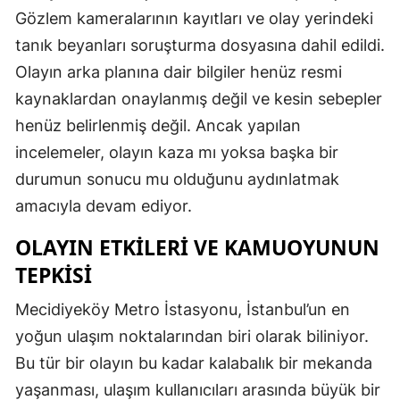
Gözlem kameralarının kayıtları ve olay yerindeki
tanık beyanları soruşturma dosyasına dahil edildi.
Olayın arka planına dair bilgiler henüz resmi
kaynaklardan onaylanmış değil ve kesin sebepler
henüz belirlenmiş değil. Ancak yapılan
incelemeler, olayın kaza mı yoksa başka bir
durumun sonucu mu olduğunu aydınlatmak
amacıyla devam ediyor.
OLAYIN ETKILERI VE KAMUOYUNUN
TEPKISI
Mecidiyeköy Metro İstasyonu, İstanbul’un en
yoğun ulaşım noktalarından biri olarak biliniyor.
Bu tür bir olayın bu kadar kalabalık bir mekanda
yaşanması, ulaşım kullanıcıları arasında büyük bir