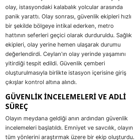
olay, istasyondaki kalabalık yolcular arasında
panik yarattı. Olay sonrası, güvenlik ekipleri hızlı
bir şekilde bölgeye intikal ederken, metro
hattının seferleri geçici olarak durduruldu. Sağlık
ekipleri, olay yerine hemen ulaşarak durumu
değerlendirdi. Ceylan'ın olay yerinde yaşamını
yitirdiği tespit edildi. Güvenlik çemberi
oluşturulmasıyla birlikte istasyon içerisine giriş
çıkışlar kontrol altına alındı.
GÜVENLIK İNCELEMELERI VE ADLI
SÜREÇ
Olayın meydana geldiği anın ardından güvenlik
incelemeleri başlatıldı. Emniyet ve savcılık, olayın
tüm yönlerini araştırmak üzere bir ekip oluşturdu.