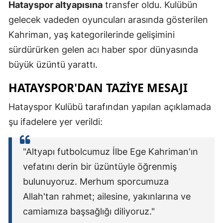
Hatayspor altyapısına
transfer oldu. Kulübün
gelecek vadeden oyuncuları arasında gösterilen
Kahriman, yaş kategorilerinde gelişimini
sürdürürken gelen acı haber spor dünyasında
büyük üzüntü yarattı.
HATAYSPOR'DAN TAZIYE MESAJI
Hatayspor Kulübü tarafından yapılan açıklamada
şu ifadelere yer verildi:
"Altyapı futbolcumuz İlbe Ege Kahriman'ın
vefatını derin bir üzüntüyle öğrenmiş
bulunuyoruz. Merhum sporcumuza
Allah'tan rahmet; ailesine, yakınlarına ve
camiamıza başsağlığı diliyoruz."