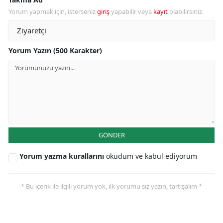
Yorum yapmak için, isterseniz
giriş
yapabilir veya
kayıt
olabilirsiniz.
Yorum Yazın (500 Karakter)
GÖNDER
Yorum yazma kurallarını
okudum ve kabul ediyorum
* Bu içerik ile ilgili yorum yok, ilk yorumu siz yazın, tartışalım *