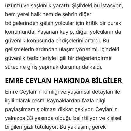
üzüntü ve şaşkınlık yarattı. Şişli’deki bu istasyon,
hem yerel halk hem de şehrin diğer
bölgelerinden gelen yolcular için kritik bir durak
konumunda. Yaşanan kayıp, diğer yolcuların da
güvenlik konusunda endişelerini artırdı. Bu
gelişmelerin ardından ulaşım yönetimi, içindeki
güvenlik tedbirleriyle ilgili bir değerlendirme
sürecine giriş yapmak durumunda kaldı.
EMRE CEYLAN HAKKINDA BILGILER
Emre Ceylan'ın kimliği ve yaşamsal detayları ile
ilgili olarak resmi kaynaklardan fazla bilgi
paylaşılmamış olması dikkat çekiyor. Ceylan'ın
yalnızca 33 yaşında olduğu belirtiliyor ve kişisel
bilgileri gizli tutuluyor. Bu yaklaşım, gerek