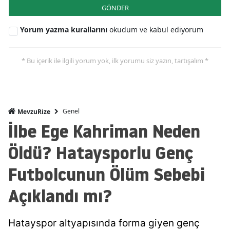
GÖNDER
Yorum yazma kurallarını
okudum ve kabul ediyorum
* Bu içerik ile ilgili yorum yok, ilk yorumu siz yazın, tartışalım *
Genel
MevzuRize
İlbe Ege Kahriman Neden
Öldü? Hataysporlu Genç
Futbolcunun Ölüm Sebebi
Açıklandı mı?
Hatayspor altyapısında forma giyen genç