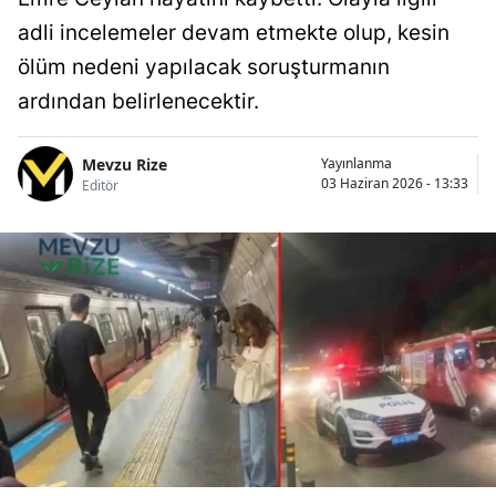
adli incelemeler devam etmekte olup, kesin
ölüm nedeni yapılacak soruşturmanın
ardından belirlenecektir.
Mevzu Rize
Yayınlanma
03 Haziran 2026 - 13:33
Editör