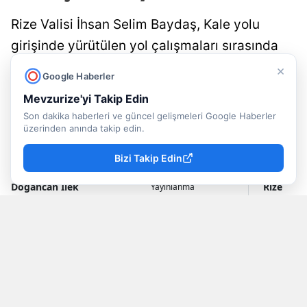
Rize Valisi İhsan Selim Baydaş, Kale yolu
girişinde yürütülen yol çalışmaları sırasında
gün yüzüne çıkarılan yaklaşık 200 yıllık tarihi
×
Google Haberler
köprü alanında incelemelerde bulundu. Rize
Mevzurize'yi Takip Edin
Belediyesi tarafından koruma altına alınan
Son dakika haberleri ve güncel gelişmeleri Google Haberler
tarihi yapı, üzeri camla kaplanarak ziyarete
üzerinden anında takip edin.
açılacak....
Bizi Takip Edin
Doğancan İlek
Rize
Yayınlanma
07 Ağustos 2026 - 22:49
Muhabir
Haberleri