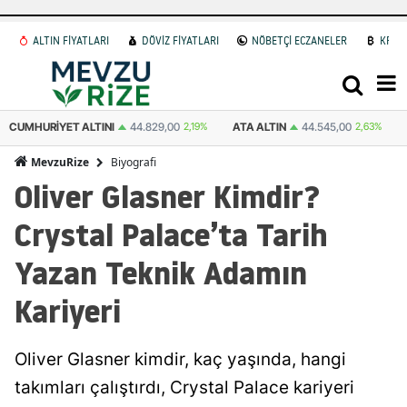
ALTIN FİYATLARI
DÖVİZ FİYATLARI
NÖBETÇİ ECZANELER
KRİP
CUMHURIYET ALTINI
44.829,00
2,19%
ATA ALTIN
44.545,00
2,63%
Biyografi
MevzuRize
Oliver Glasner Kimdir?
Crystal Palace’ta Tarih
Yazan Teknik Adamın
Kariyeri
Oliver Glasner kimdir, kaç yaşında, hangi
takımları çalıştırdı, Crystal Palace kariyeri