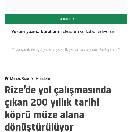
GÖNDER
Yorum yazma kurallarını
okudum ve kabul ediyorum
* Bu içerik ile ilgili yorum yok, ilk yorumu siz yazın, tartışalım *
Gündem
MevzuRize
Rize’de yol çalışmasında
çıkan 200 yıllık tarihi
köprü müze alana
dönüştürülüyor