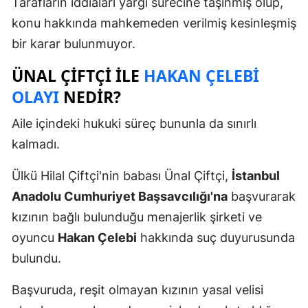
Tarafların iddiaları yargı sürecine taşınmış olup,
konu hakkında mahkemeden verilmiş kesinleşmiş
bir karar bulunmuyor.
ÜNAL ÇIFTÇI ILE
HAKAN ÇELEBI
OLAYI
NEDIR?
Aile içindeki hukuki süreç bununla da sınırlı
kalmadı.
Ülkü Hilal Çiftçi'nin babası Ünal Çiftçi,
İstanbul
Anadolu Cumhuriyet Başsavcılığı'na
başvurarak
kızının bağlı bulunduğu menajerlik şirketi ve
oyuncu
Hakan Çelebi
hakkında suç duyurusunda
bulundu.
Başvuruda, reşit olmayan kızının yasal velisi