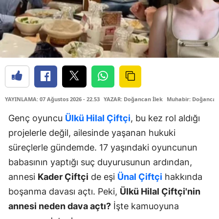
YAYINLAMA: 07 Ağustos 2026 - 22.53
YAZAR: Doğancan İlek
Muhabir: Doğancan
Genç oyuncu
Ülkü Hilal Çiftçi
, bu kez rol aldığı
projelerle değil, ailesinde yaşanan hukuki
süreçlerle gündemde. 17 yaşındaki oyuncunun
babasının yaptığı suç duyurusunun ardından,
annesi
Kader Çiftçi
de eşi
Ünal Çiftçi
hakkında
boşanma davası açtı. Peki,
Ülkü Hilal Çiftçi'nin
annesi neden dava açtı?
İşte kamuoyuna