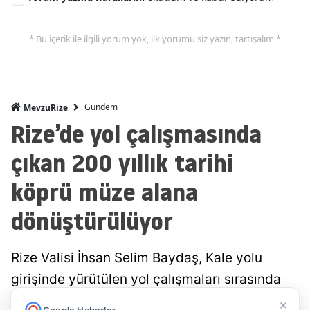
* Bu içerik ile ilgili yorum yok, ilk yorumu siz yazın, tartışalım *
Gündem
MevzuRize
Rize’de yol çalışmasında
çıkan 200 yıllık tarihi
köprü müze alana
dönüştürülüyor
Rize Valisi İhsan Selim Baydaş, Kale yolu
girişinde yürütülen yol çalışmaları sırasında
gün yüzüne çıkarılan yaklaşık 200 yıllık tarihi
×
Google Haberler