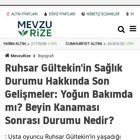
ALTIN FİYATLARI
DÖVİZ FİYATLARI
NÖBETÇİ ECZANELER
KRİP
CUMHURIYET ALTINI
44.829,00
2,19%
ATA ALTIN
44.531,00
2,59%
Biyografi
MevzuRize
Ruhsar Gültekin'in Sağlık
Durumu Hakkında Son
Gelişmeler: Yoğun Bakımda
mı? Beyin Kanaması
Sonrası Durumu Nedir?
: Usta oyuncu Ruhsar Gültekin'in yaşadığı