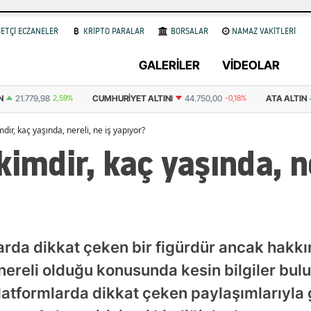
ETÇİ ECZANELER
KRİPTO PARALAR
BORSALAR
NAMAZ VAKİTLERİ
GALERİLER
VİDEOLAR
ALTINI
44.750,00
-0,18%
ATA ALTIN
44.511,00
2,55%
DOLAR
47,74
dir, kaç yaşında, nereli, ne iş yapıyor?
imdir, kaç yaşında, ne
rda dikkat çeken bir figürdür ancak hakkın
 nereli olduğu konusunda kesin bilgiler bu
latformlarda dikkat çeken paylaşımlarıyl