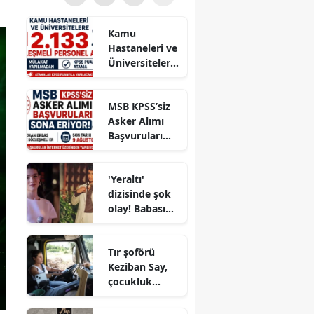
Kamu
Hastaneleri ve
Üniversitelere
2.133
Sözleşmeli
MSB KPSS’siz
Personel
Asker Alımı
Alımı! Mülakat
Başvuruları
Yapılmadan
Sona Eriyor!
KPSS Puanıyla
Uzman Erbaş
Atama
'Yeraltı'
ve Sözleşmeli
dizisinde şok
Er İçin Son
olay! Babası
Tarih 9
suç
Ağustos
duyurusunda
Tır şoförü
bulundu:
Keziban Say,
'Kızımla reşit
çocukluk
olmadığı
hayalini
halde...'
mesleğe