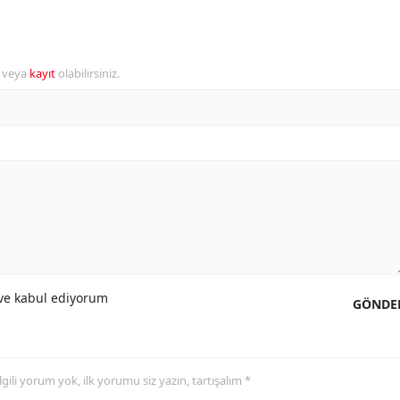
r veya
kayıt
olabilirsiniz.
e kabul ediyorum
GÖNDE
 ilgili yorum yok, ilk yorumu siz yazın, tartışalım *