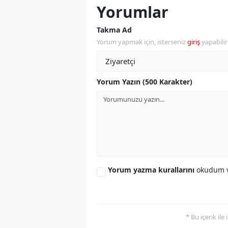
Yorumlar
Takma Ad
Yorum yapmak için, isterseniz
giriş
yapabili
Yorum Yazın (500 Karakter)
Yorum yazma kurallarını
okudum v
* Bu içerik ile