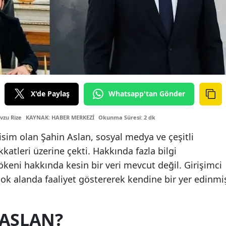
X'de Paylaş
Whatsapp'tan Gönder
vzu Rize
KAYNAK: HABER MERKEZİ
Okunma Süresi: 2 dk
sim olan Şahin Aslan, sosyal medya ve çeşitli
kkatleri üzerine çekti. Hakkında fazla bilgi
keni hakkında kesin bir veri mevcut değil. Girişimci
rçok alanda faaliyet göstererek kendine bir yer edinmi
 ASLAN?