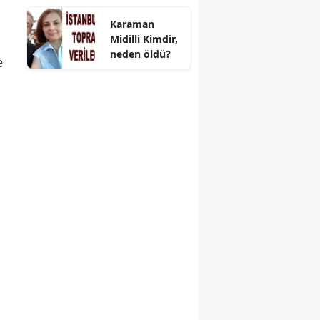
Hedef 300
Karaman
belediye
Midilli Kimdir,
neden öldü?
e