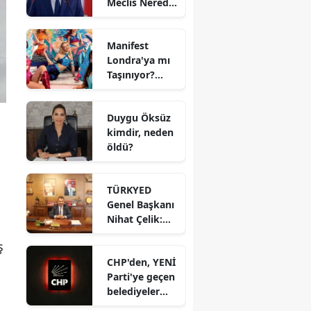
Meclis Nerede
Çekildi? Ne
Zaman
Manifest
Çekildi?
Londra'ya mı
Oyuncuları
Taşınıyor?
Kim, Konusu
Manifest
Ne?
Türkiye'yi Terk
Duygu Öksüz
Etti mi?
kimdir, neden
Menajer Tolga
öldü?
Akış'tan
Açıklama
TÜRKYED
Genel Başkanı
Nihat Çelik:
“Gençliğine
ş
Sahip
CHP'den, YENİ
Çıkmayan
Parti'ye geçen
Milletler
belediyeler
Geleceğini
belli oldu:
İnşa Edemez”