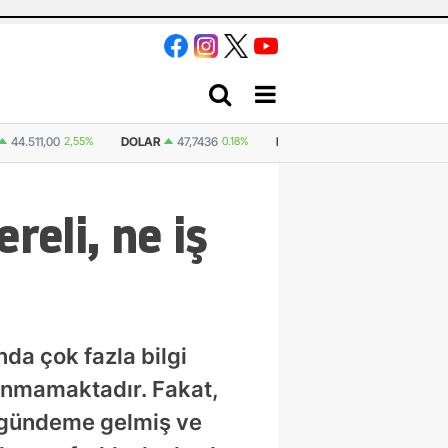
36
0.18%
EURO
55,2510
0.32%
STERLIN
64,4811
0.38%
İSVIÇRE FR
reli, ne iş
da çok fazla bilgi
lunmamaktadır. Fakat,
a gündeme gelmiş ve