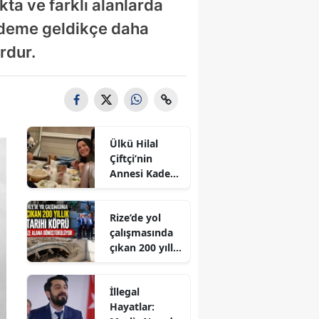
kta ve farklı alanlarda
ündeme geldikçe daha
rdur.
Ülkü Hilal
Çiftçi’nin
Annesi Kader
Çiftçi Eşine
Neden Dava
Rize’de yol
Açtı? Aile
çalışmasında
Krizinde Yeni
çıkan 200 yıllık
Gelişme
tarihi köprü
müze alana
İllegal
dönüştürülüy
Hayatlar:
or