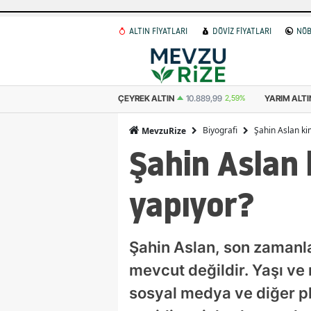
ALTIN FİYATLARI
DÖVİZ FİYATLARI
NÖB
 ALTIN
10.889,99
2,59%
YARIM ALTIN
21.779,98
2,59%
CUMHURIYET 
Biyografi
Şahin Aslan kim
MevzuRize
Şahin Aslan k
yapıyor?
Şahin Aslan, son zamanla
mevcut değildir. Yaşı ve
sosyal medya ve diğer p