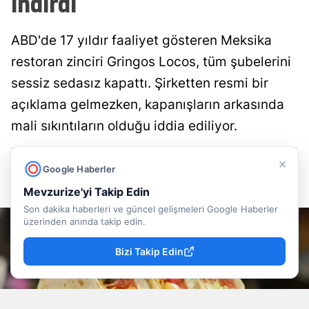
indirdi
ABD'de 17 yıldır faaliyet gösteren Meksika
restoran zinciri Gringos Locos, tüm şubelerini
sessiz sedasız kapattı. Şirketten resmi bir
açıklama gelmezken, kapanışların arkasında
mali sıkıntıların olduğu iddia ediliyor.
×
Mevzu Rize
Yayınlanma
Google Haberler
06 Ağustos 2026 - 15:15
Editör
Mevzurize'yi Takip Edin
Son dakika haberleri ve güncel gelişmeleri Google Haberler
üzerinden anında takip edin.
Bizi Takip Edin