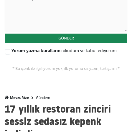
GÖNDER
Yorum yazma kurallarını
okudum ve kabul ediyorum
* Bu içerik ile ilgili yorum yok, ilk yorumu siz yazın, tartışalım *
Gündem
MevzuRize
17 yıllık restoran zinciri
sessiz sedasız kepenk