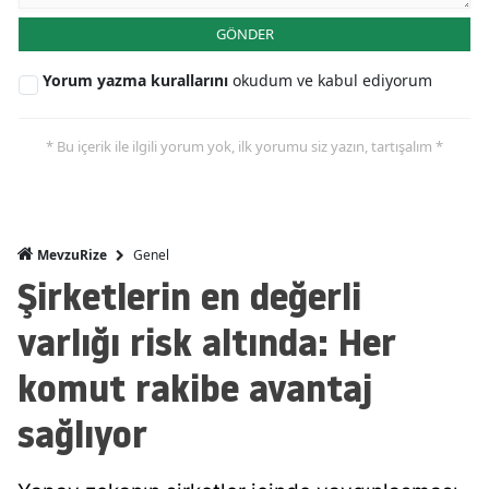
GÖNDER
Yorum yazma kurallarını
okudum ve kabul ediyorum
* Bu içerik ile ilgili yorum yok, ilk yorumu siz yazın, tartışalım *
Genel
MevzuRize
Şirketlerin en değerli
varlığı risk altında: Her
komut rakibe avantaj
sağlıyor