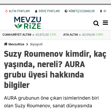
ALTIN FİYATLARI
DÖVİZ FİYATLARI
NÖBETÇİ ECZANELER
KRİP
CUMHURIYET ALTINI
43.872,00
2,10%
ATA ALTIN
43.514,00
0,90%
Biyografi
MevzuRize
Suzy Roumenov kimdir, kaç
yaşında, nereli? AURA
grubu üyesi hakkında
bilgiler
AURA grubunun öne çıkan isimlerinden biri
olan Suzy Roumenov, sanat dünyasında