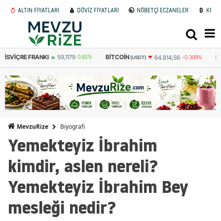
ALTIN FİYATLARI
DÖVİZ FİYATLARI
NÖBETÇİ ECZANELER
KRİP
BITCOIN
BITCOIN
64.814,56
-0.309%
3.086.693
-0.282%
(USDT)
(TL)
Biyografi
MevzuRize
Yemekteyiz İbrahim
kimdir, aslen nereli?
Yemekteyiz İbrahim Bey
mesleği nedir?