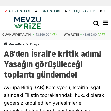
ALTIN FİYATLARI
DÖVİZ FİYATLARI
NÖBETÇİ ECZANELER
KRİP
ATA ALTIN
43.689,00
0,65%
DOLAR
47,7118
0.16%
EURO
55,0231
Dünya
MevzuRize
AB'den İsrail'e kritik adım!
Yasağın görüşüleceği
toplantı gündemde!
Avrupa Birliği (AB) Komisyonu, İsrail'in işgal
altındaki Filistin topraklarındaki hukuki olarak
geçersiz kabul edilen yerleşimlerle
gerçekleştirilen ticareti sınırlamak veya