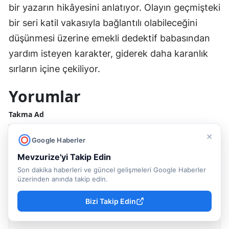
bir yazarın hikâyesini anlatıyor. Olayın geçmişteki
bir seri katil vakasıyla bağlantılı olabileceğini
düşünmesi üzerine emekli dedektif babasından
yardım isteyen karakter, giderek daha karanlık
sırların içine çekiliyor.
Yorumlar
Takma Ad
Yorum yapmak için, isterseniz
giriş
yapabilir veya
kayıt
olabilirsiniz.
×
Google Haberler
Mevzurize'yi Takip Edin
Yorum Yazın (500 Karakter)
Son dakika haberleri ve güncel gelişmeleri Google Haberler
üzerinden anında takip edin.
Bizi Takip Edin