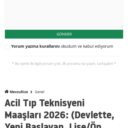
GÖNDER
Yorum yazma kurallarını
okudum ve kabul ediyorum
* Bu içerik ile ilgili yorum yok, ilk yorumu siz yazın, tartışalım *
Genel
MevzuRize
Acil Tıp Teknisyeni
Maaşları 2026: (Devlette,
Yeni Başlayan, Lise/Ön