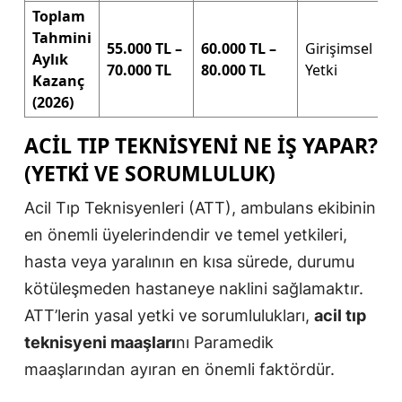
Toplam
Tahmini
55.000 TL –
60.000 TL –
Girişimsel
Aylık
70.000 TL
80.000 TL
Yetki
Kazanç
(2026)
ACIL TIP TEKNISYENI NE İŞ YAPAR?
(YETKI VE SORUMLULUK)
Acil Tıp Teknisyenleri (ATT), ambulans ekibinin
en önemli üyelerindendir ve temel yetkileri,
hasta veya yaralının en kısa sürede, durumu
kötüleşmeden hastaneye naklini sağlamaktır.
ATT’lerin yasal yetki ve sorumlulukları,
acil tıp
teknisyeni maaşları
nı Paramedik
maaşlarından ayıran en önemli faktördür.