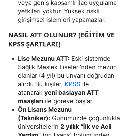
veya geniş kapsamlı ilaç uygulama
yetkileri yoktur. Yüksek riskli
girişimsel işlemleri yapamazlar.
NASIL ATT OLUNUR? (EĞITIM VE
KPSS ŞARTLARI)
Lise Mezunu ATT:
Eski sistemde
Sağlık Meslek Liseleri’nden mezun
olanlar (4 yıl) bu unvanı doğrudan
alırdı. Bu kişiler,
KPSS
ile
atanarak
yeni başlayan ATT
maaşları
ile göreve başlar.
Ön Lisans Mezunu
(Tekniker):
Günümüzde çoğunlukla
üniversitelerin
2 yıllık “İlk ve Acil
Yardım”
(ön lisans) bölümünden