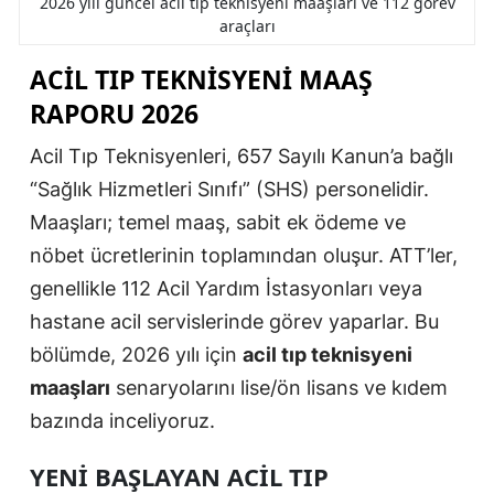
2026 yılı güncel acil tıp teknisyeni maaşları ve 112 görev
araçları
ACIL TIP TEKNISYENI MAAŞ
RAPORU 2026
Acil Tıp Teknisyenleri, 657 Sayılı Kanun’a bağlı
“Sağlık Hizmetleri Sınıfı” (SHS) personelidir.
Maaşları; temel maaş, sabit ek ödeme ve
nöbet ücretlerinin toplamından oluşur. ATT’ler,
genellikle 112 Acil Yardım İstasyonları veya
hastane acil servislerinde görev yaparlar. Bu
bölümde, 2026 yılı için
acil tıp teknisyeni
maaşları
senaryolarını lise/ön lisans ve kıdem
bazında inceliyoruz.
YENI BAŞLAYAN ACIL TIP