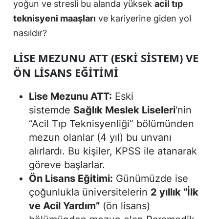
yoğun ve stresli bu alanda yüksek
acil tıp
teknisyeni maaşları
ve kariyerine giden yol
nasıldır?
LISE MEZUNU ATT (ESKI SISTEM) VE
ÖN LISANS EĞITIMI
Lise Mezunu ATT:
Eski
sistemde
Sağlık Meslek Liseleri
‘nin
“Acil Tıp Teknisyenliği” bölümünden
mezun olanlar (4 yıl) bu unvanı
alırlardı. Bu kişiler, KPSS ile atanarak
göreve başlarlar.
Ön Lisans Eğitimi:
Günümüzde ise
çoğunlukla üniversitelerin
2 yıllık “İlk
ve Acil Yardım”
(ön lisans)