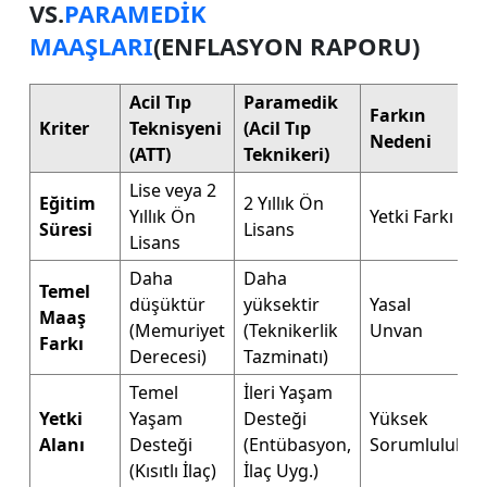
VS.
PARAMEDIK
MAAŞLARI
(ENFLASYON RAPORU)
Acil Tıp
Paramedik
Farkın
Kriter
Teknisyeni
(Acil Tıp
Nedeni
(ATT)
Teknikeri)
Lise veya 2
Eğitim
2 Yıllık Ön
Yıllık Ön
Yetki Farkı
Süresi
Lisans
Lisans
Daha
Daha
Temel
düşüktür
yüksektir
Yasal
Maaş
(Memuriyet
(Teknikerlik
Unvan
Farkı
Derecesi)
Tazminatı)
Temel
İleri Yaşam
Yetki
Yaşam
Desteği
Yüksek
Alanı
Desteği
(Entübasyon,
Sorumluluk
(Kısıtlı İlaç)
İlaç Uyg.)