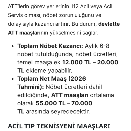
ATT’lerin görev yerlerinin 112 Acil veya Acil
Servis olması, nöbet zorunluluğunu ve
dolayısıyla kazancı artırır. Bu durum,
devlette
ATT maaşları
nın yükselmesini sağlar.
Toplam Nöbet Kazancı:
Aylık 6-8
nöbet tutulduğunda, nöbet ücretleri,
temel maaşa ek
12.000 TL – 20.000
TL
ekleme yapabilir.
Toplam Net Maaş (2026
Tahmini):
Nöbet ücretleri dahil
edildiğinde,
ATT maaşları
ortalama
olarak
55.000 TL – 70.000
TL
arasında seyredecektir.
ACIL TIP TEKNISYENI MAAŞLARI