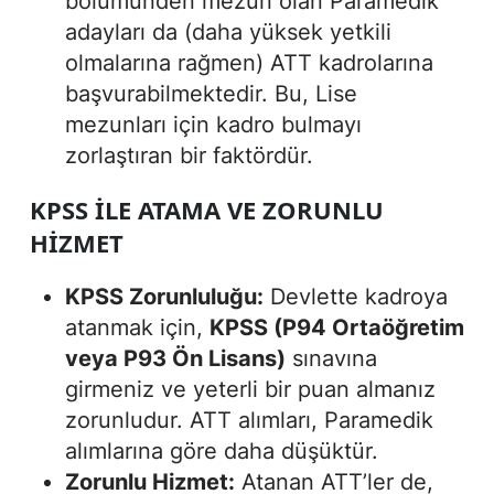
bölümünden mezun olan Paramedik
adayları da (daha yüksek yetkili
olmalarına rağmen) ATT kadrolarına
başvurabilmektedir. Bu, Lise
mezunları için kadro bulmayı
zorlaştıran bir faktördür.
KPSS ILE ATAMA VE ZORUNLU
HIZMET
KPSS Zorunluluğu:
Devlette kadroya
atanmak için,
KPSS (P94 Ortaöğretim
veya P93 Ön Lisans)
sınavına
girmeniz ve yeterli bir puan almanız
zorunludur. ATT alımları, Paramedik
alımlarına göre daha düşüktür.
Zorunlu Hizmet:
Atanan ATT’ler de,