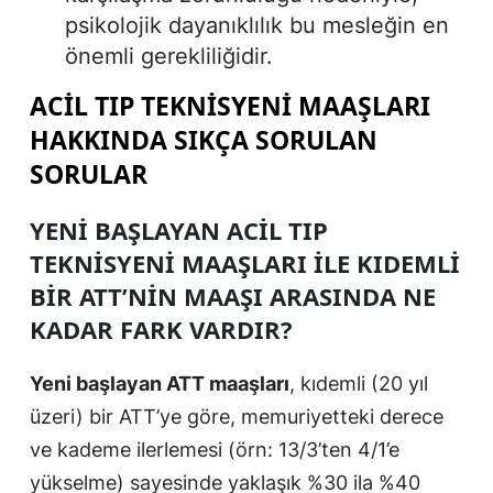
psikolojik dayanıklılık bu mesleğin en
önemli gerekliliğidir.
ACIL TIP TEKNISYENI MAAŞLARI
HAKKINDA SIKÇA SORULAN
SORULAR
YENI BAŞLAYAN ACIL TIP
TEKNISYENI MAAŞLARI ILE KIDEMLI
BIR ATT’NIN MAAŞI ARASINDA NE
KADAR FARK VARDIR?
Yeni başlayan ATT maaşları
, kıdemli (20 yıl
üzeri) bir ATT’ye göre, memuriyetteki derece
ve kademe ilerlemesi (örn: 13/3’ten 4/1’e
yükselme) sayesinde yaklaşık %30 ila %40