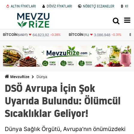
ALTIN FİYATLARI
DÖVİZ FİYATLARI
NÖBETÇİ ECZANELER
KRİP
BITCOIN
ETHEREUM
GRAM
3.086.948
-0.31%
91.206
-0.132%
(TL)
(TL)
Dünya
MevzuRize
DSÖ Avrupa İçin Şok
Uyarıda Bulundu: Ölümcül
Sıcaklıklar Geliyor!
Dünya Sağlık Örgütü, Avrupa'nın önümüzdeki