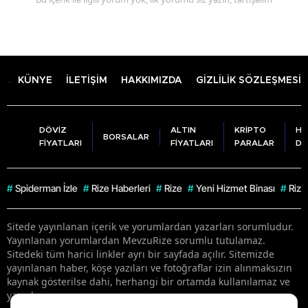
KÜNYE
İLETİŞİM
HAKKIMIZDA
GİZLİLİK SÖZLEŞMESİ
DÖVİZ
ALTIN
KRİPTO
HA
BORSALAR
FİYATLARI
FİYATLARI
PARALAR
DU
#
Spiderman İzle
#
Rize Haberleri
#
Rize
#
Yeni Hizmet Binası
#
Rize
Sitede yayınlanan içerik ve yorumlardan yazarları sorumludur.
Yayınlanan yorumlardan MevzuRize sorumlu tutulamaz.
Sitedeki tüm harici linkler ayrı bir sayfada açılır. Sitemizde
yayınlanan haber, köşe yazıları ve fotoğraflar izin alınmaksızın
kaynak gösterilse dahi, herhangi bir ortamda kullanılamaz ve
yayınlanamaz