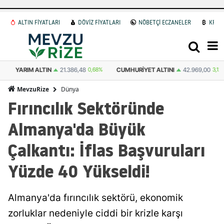
ALTIN FİYATLARI
DÖVİZ FİYATLARI
NÖBETÇİ ECZANELER
KRİP
YARIM ALTIN
21.386,48
0,68%
CUMHURIYET ALTINI
42.969,00
3,12%
Dünya
MevzuRize
Fırıncılık Sektöründe
Almanya'da Büyük
Çalkantı: İflas Başvuruları
Yüzde 40 Yükseldi!
Almanya'da fırıncılık sektörü, ekonomik
zorluklar nedeniyle ciddi bir krizle karşı