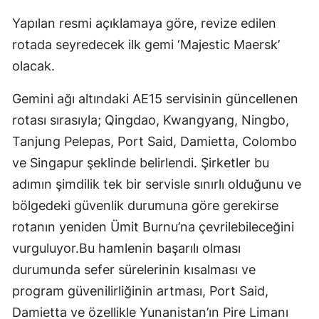
Yapılan resmi açıklamaya göre, revize edilen
rotada seyredecek ilk gemi ‘Ma­jestic Maersk’
olacak.
Gemini ağı altındaki AE15 servisinin gün­cellenen
rotası sırasıyla; Qing­dao, Kwangyang, Ningbo,
Tan­jung Pelepas, Port Said, Damiet­ta, Colombo
ve Singapur şeklinde belirlendi. Şirketler bu
adımın şimdilik tek bir servisle sınırlı ol­duğunu ve
bölgedeki güvenlik du­rumuna göre gerekirse
rotanın yeniden Ümit Burnu’na çevrile­bileceğini
vurguluyor.Bu hamlenin başarılı olma­sı
durumunda sefer süreleri­nin kısalması ve
program güve­nilirliğinin artması, Port Said,
Damietta ve özellikle Yunanis­tan’ın Pire Limanı