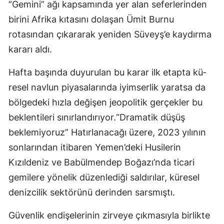
“Gemini” ağı kapsamında yer alan seferle­rinden
birini Afrika kıtasını do­laşan Ümit Burnu
rotasından çı­kararak yeniden Süveyş’e kay­dırma
kararı aldı.
Hafta başında duyurulan bu karar ilk etapta kü­
resel navlun piyasalarında iyim­serlik yaratsa da
bölgedeki hız­la değişen jeopolitik gerçekler bu
beklentileri sınırlandırıyor.“Dramatik düşüş
beklemiyoruz” Hatırlanacağı üzere, 2023 yı­lının
sonlarından itibaren Ye­men’deki Husilerin
Kızıldeniz ve Babülmendep Boğazı’nda ti­cari
gemilere yönelik düzenle­diği saldırılar, küresel
denizcilik sektörünü derinden sarsmıştı.
Güvenlik endişelerinin zirveye çıkmasıyla birlikte