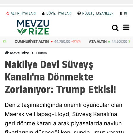
ALTIN FİYATLARI
DÖVİZ FİYATLARI
NÖBETÇİ ECZANELER
KRİP
CUMHURIYET ALTINI
44.750,00
-0,18%
ATA ALTIN
44.507,00
2,54%
Dünya
MevzuRize
Nakliye Devi Süveyş
Kanalı'na Dönmekte
Zorlanıyor: Trump Etkisi!
Deniz taşımacılığında önemli oyuncular olan
Maersk ve Hapag-Lloyd, Süveyş Kanalı'na
geri dönme kararı alarak piyasalarda navlun
fiyatlarının düşeceği konusunda umut yarattı.