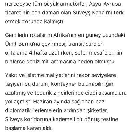
neredeyse tüm büyük armatörler, Asya-Av­rupa
ticaretinin can damarı olan Süveyş Kanalı’nı terk
etmek zo­runda kalmıştı.
Gemilerin rota­larını Afrika’nın en güney ucun­daki
Ümit Burnu’na çevirmesi, transit süreleri
ortalama 4 haf­ta uzatırken, sefer mesafelerinin
binlerce deniz mili artmasına neden olmuştu.
Yakıt ve işletme maliyetlerini rekor seviyelere
taşıyan bu durum, konteyner bu­lunabilirliğini
azaltmış ve teda­rik zincirlerinde ciddi aksama­lara
yol açmıştı.Haziran ayında sağlanan bazı
diplomatik ilerlemelerin ardın­dan şirketler,
Süveyş koridoruna kademeli bir dönüş testine
baş­lama kararı aldı.