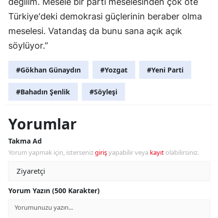
değilim. Mesele bir parti meselesinden çok öte
Türkiye'deki demokrasi güçlerinin beraber olma
meselesi. Vatandaş da bunu sana açık açık
söylüyor.”
#Gökhan Günaydın
#Yozgat
#Yeni Parti
#Bahadın Şenlik
#Söyleşi
Yorumlar
Takma Ad
Yorum yapmak için, isterseniz
giriş
yapabilir veya
kayıt
olabilirsiniz.
Yorum Yazın (500 Karakter)