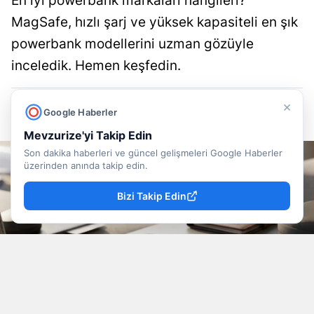
En iyi powerbank markaları hangileri?
MagSafe, hızlı şarj ve yüksek kapasiteli en şık
powerbank modellerini uzman gözüyle
inceledik. Hemen keşfedin.
Doğancan İlek
Yayınlanma
×
Google Haberler
08 Ağustos 2026 - 21:43
Muhabir
Mevzurize'yi Takip Edin
Son dakika haberleri ve güncel gelişmeleri Google Haberler
üzerinden anında takip edin.
Bizi Takip Edin