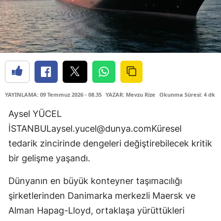
YAYINLAMA: 09 Temmuz 2026 - 08.35
YAZAR: Mevzu Rize
Okunma Süresi: 4 dk
Aysel YÜCEL
İ
STANBULaysel.yucel@dunya.comK
üresel
tedarik zincirin­de dengeleri değiştire­bilecek kritik
bir geliş­me yaşandı.
Dünyanın en büyük konteyner taşımacılığı
şirketle­rinden Danimarka merkezli Ma­ersk ve
Alman Hapag-Lloyd, or­taklaşa yürüttükleri