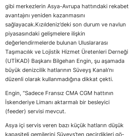
gibi merkez­lerin Asya-Avrupa hattındaki rekabet
avantajını yeniden ka­zanmasını
sağlayacak.Kızıldeniz’deki son durum ve navlun
piyasasındaki gelişme­lere ilişkin
değerlendirmelerde bulunan Uluslararası
Taşımacı­lık ve Lojistik Hizmet Üretenleri Derneği
(UTİKAD) Başkanı Bil­gehan Engin, şu aşamada
büyük denizcilik hatlarının Süveyş Ka­nalı’nı
düzenli olarak kullanma­dığına dikkat çekti.
Engin, “Sade­ce Fransız CMA CGM hattının
İskenderiye Limanı aktarmalı bir besleyici
(feeder) servisi mevcut.
Asya içi servis veren bazı küçük hatların düşük
kapasiteli gemi­lerini Süveyş’ten geçirdikleri gö­