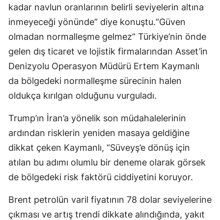
kadar navlun oranlarının belirli seviyelerin altına
inmeye­ceği yönünde” diye konuştu.“Güven
olmadan normalleşme gelmez” Türkiye’nin önde
gelen dış tica­ret ve lojistik firmalarından As­set’in
Denizyolu Operasyon Mü­dürü Ertem Kaymanlı
da bölgede­ki normalleşme sürecinin halen
oldukça kırılgan olduğunu vurgu­ladı.
Trump’ın İran’a yönelik son müdahalelerinin
ardından risk­lerin yeniden masaya geldiğine
dikkat çeken Kaymanlı, “Süveyş’e dönüş için
atılan bu adımı olumlu bir deneme olarak görsek
de böl­gedeki risk faktörü ciddiyetini ko­ruyor.
Brent petrolün varil fiyatı­nın 78 dolar seviyelerine
çıkması ve artış trendi dikkate alındığın­da, yakıt