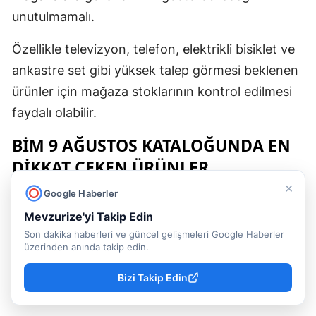
unutulmamalı.
Özellikle televizyon, telefon, elektrikli bisiklet ve
ankastre set gibi yüksek talep görmesi beklenen
ürünler için mağaza stoklarının kontrol edilmesi
faydalı olabilir.
BİM 9 AĞUSTOS KATALOĞUNDA EN
DIKKAT ÇEKEN ÜRÜNLER
×
Bu haftanın kataloğunda özellikle teknoloji
Google Haberler
ürünleri dikkat çekiyor.
Mevzurize'yi Takip Edin
Son dakika haberleri ve güncel gelişmeleri Google Haberler
LG 55 İnç NanoCell Smart TV 30.990 TL
, TCL
üzerinden anında takip edin.
43 İnç QLED Android TV ise
14.900 TL
fiyatla
Bizi Takip Edin
satışa sunulacak.