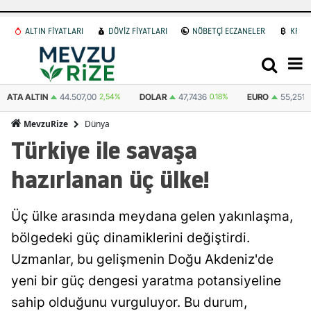
ALTIN FİYATLARI
DÖVİZ FİYATLARI
NÖBETÇİ ECZANELER
KRİP
07,00
2,54%
DOLAR
47,7436
0.18%
EURO
55,2510
0.32%
STERLIN
Dünya
MevzuRize
Türkiye ile savaşa
hazırlanan üç ülke!
Üç ülke arasında meydana gelen yakınlaşma,
bölgedeki güç dinamiklerini değiştirdi.
Uzmanlar, bu gelişmenin Doğu Akdeniz'de
yeni bir güç dengesi yaratma potansiyeline
sahip olduğunu vurguluyor. Bu durum,